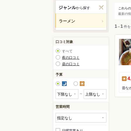
松本
ジャンル
から探す
これらの
ジャ
最新の情
軽井
ラーメン
上田
すべ
1
～
1
件を
安曇
南信
ラー
口コミ対象
木曽
すべて
夜の口コミ
昼の口コミ
予算
昼
4
夜
昼
～
営業時間
日曜営業あり