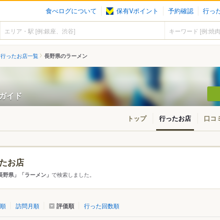
食べログについて
保有Vポイント
予約確認
行っ
行ったお店一覧
長野県のラーメン
ンガイド
トップ
行ったお店
口コ
たお店
アから探す
で検索しました。
長野県」「ラーメン」
て
長野県
評価順
順
訪問月順
行った回数順
・志賀高原・北信濃