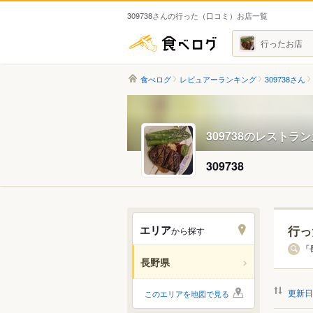
309738さんの行った（口コミ）お店一覧
食べログ
行ったお店
食べログ
レビュアーランキング
309738さん
309738のレストラ
309738
エリア
行っ
から探す
エリ
「
長野県
すべ
更新日
このエリアを地図で見る
長野