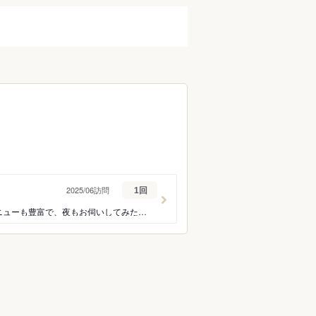
2025/06訪問
1回
昔ながらの中華そばで美味しいです。店員さんも明るく。居心地の良いお店でした。 メニューも豊富で、夜もお伺いしてみたいです。おしぼりは、欲しかったかなと思います。 PayPayも可能。12時前に行きましたが待たずに入れました。お昼時はやはり混み始めました。