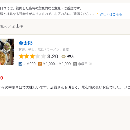
・美ヶ原・上高地
口コミは、訪問した当時の主観的なご意見・ご感想です。
ンルから探す
報とは異なる可能性がありますので、お店の方にご確認ください。
沢・佐久
詳しくはこちら
・小諸・蓼科・諏訪
て
ラーメン
表示
／
全
1
件
野・白馬
州
メン・つけ麺
金太郎
路
村井、平田、広丘
/
ラーメン、食堂
3.20
49
人
夜
昼
定
～￥999
￥1,000～￥1,999
水曜日
休
日
の点数：
.0