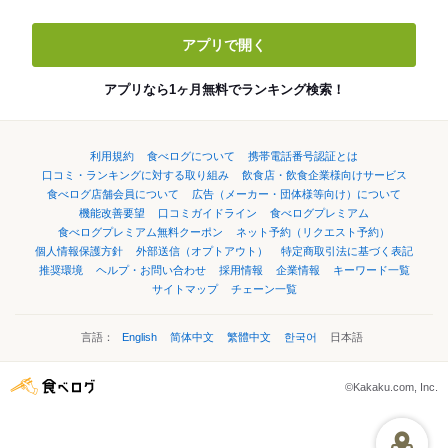
アプリで開く
アプリなら1ヶ月無料でランキング検索！
利用規約
食べログについて
携帯電話番号認証とは
口コミ・ランキングに対する取り組み
飲食店・飲食企業様向けサービス
食べログ店舗会員について
広告（メーカー・団体様等向け）について
機能改善要望
口コミガイドライン
食べログプレミアム
食べログプレミアム無料クーポン
ネット予約（リクエスト予約）
個人情報保護方針
外部送信（オプトアウト）
特定商取引法に基づく表記
推奨環境
ヘルプ・お問い合わせ
採用情報
企業情報
キーワード一覧
サイトマップ
チェーン一覧
言語：
English
简体中文
繁體中文
한국어
日本語
©Kakaku.com, Inc.