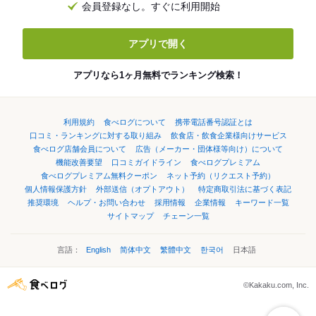
会員登録なし。すぐに利用開始
アプリで開く
アプリなら1ヶ月無料でランキング検索！
利用規約
食べログについて
携帯電話番号認証とは
口コミ・ランキングに対する取り組み
飲食店・飲食企業様向けサービス
食べログ店舗会員について
広告（メーカー・団体様等向け）について
機能改善要望
口コミガイドライン
食べログプレミアム
食べログプレミアム無料クーポン
ネット予約（リクエスト予約）
個人情報保護方針
外部送信（オプトアウト）
特定商取引法に基づく表記
推奨環境
ヘルプ・お問い合わせ
採用情報
企業情報
キーワード一覧
サイトマップ
チェーン一覧
言語：
English
简体中文
繁體中文
한국어
日本語
©Kakaku.com, Inc.