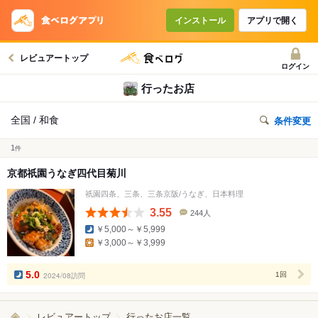
インストール
アプリで開く
レビュアートップ
ログイン
行ったお店
全国 / 和食
条件変更
1
件
京都祇園うなぎ四代目菊川
祇園四条、三条、三条京阪/うなぎ、日本料理
3.55
244人
口
￥5,000～￥5,999
コ
￥3,000～￥3,999
ミ
人
数
5.0
2024/08訪問
1回
レビュアートップ
行ったお店一覧