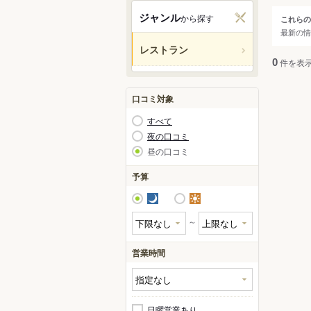
宇治
ジャンル
から探す
これらの
ジャ
最新の情
亀岡
レストラン
天橋
すべ
0
件を表
和食
口コミ対象
洋食
すべて
中華
夜の口コミ
昼の口コミ
アジ
カレ
予算
焼肉
夜
昼
鍋
～
居酒
営業時間
日曜営業あり