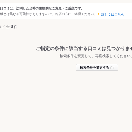
・南山城
口コミは、訪問した当時の主観的なご意見・ご感想です。
ンルから探す
報とは異なる可能性がありますので、お店の方にご確認ください。
・丹波・福知山
詳しくはこちら
立・丹後半島
て
レストラン
示
／
全
0
件
その他レストラン
ご指定の条件に該当する口コミは見つかりま
・西洋料理
検索条件を変更して、再度検索してください
料理
ア・エスニック
検索条件を変更する
ー
・ホルモン
屋