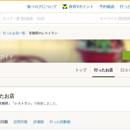
食べログについて
保有Vポイント
予約確認
行っ
行ったお店一覧
京都府のレストラン
ンガイド
トップ
行ったお店
口コ
たお店
アから探す
で検索しました。
京都府」「レストラン」
て
京都府
新日順
訪問月順
評価順
行った回数順
市