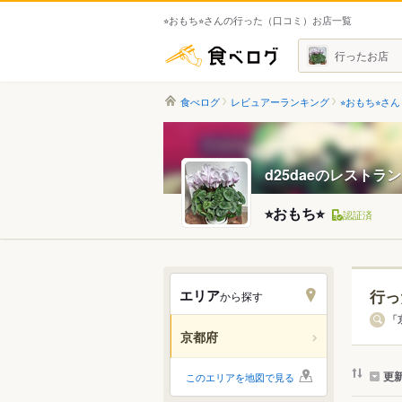
⭐︎おもち⭐︎さんの行った（口コミ）お店一覧
食べログ
行ったお店
食べログ
レビュアーランキング
⭐︎おもち⭐︎さん
d25daeのレストラ
⭐︎おもち⭐︎
認証済
エリア
行っ
から探す
エリ
「
京都府
すべ
更
このエリアを地図で見る
京都