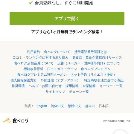
会員登録なし。すぐに利用開始
アプリで開く
アプリなら1ヶ月無料でランキング検索！
利用規約
食べログについて
携帯電話番号認証とは
口コミ・ランキングに対する取り組み
飲食店・飲食企業様向けサービス
食べログ店舗会員について
広告（メーカー・団体様等向け）について
機能改善要望
口コミガイドライン
食べログプレミアム
食べログプレミアム無料クーポン
ネット予約（リクエスト予約）
個人情報保護方針
外部送信（オプトアウト）
特定商取引法に基づく表記
推奨環境
ヘルプ・お問い合わせ
採用情報
企業情報
キーワード一覧
サイトマップ
チェーン一覧
言語：
English
简体中文
繁體中文
한국어
日本語
©Kakaku.com, Inc.