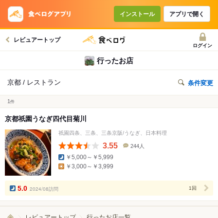
インストール
アプリで開く
レビュアートップ
ログイン
行ったお店
京都 / レストラン
条件変更
1
件
京都祇園うなぎ四代目菊川
祇園四条、三条、三条京阪/うなぎ、日本料理
3.55
244人
口
￥5,000～￥5,999
コ
￥3,000～￥3,999
ミ
人
数
5.0
2024/08訪問
1回
レビュアートップ
行ったお店一覧