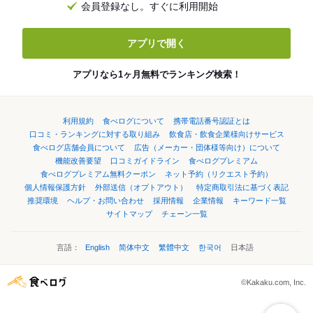
会員登録なし。すぐに利用開始
アプリで開く
アプリなら1ヶ月無料でランキング検索！
利用規約
食べログについて
携帯電話番号認証とは
口コミ・ランキングに対する取り組み
飲食店・飲食企業様向けサービス
食べログ店舗会員について
広告（メーカー・団体様等向け）について
機能改善要望
口コミガイドライン
食べログプレミアム
食べログプレミアム無料クーポン
ネット予約（リクエスト予約）
個人情報保護方針
外部送信（オプトアウト）
特定商取引法に基づく表記
推奨環境
ヘルプ・お問い合わせ
採用情報
企業情報
キーワード一覧
サイトマップ
チェーン一覧
言語：
English
简体中文
繁體中文
한국어
日本語
©Kakaku.com, Inc.