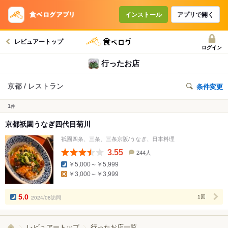
インストール
アプリで開く
レビュアートップ
ログイン
行ったお店
京都 / レストラン
条件変更
1
件
京都祇園うなぎ四代目菊川
祇園四条、三条、三条京阪/うなぎ、日本料理
3.55
244人
口
￥5,000～￥5,999
コ
￥3,000～￥3,999
ミ
人
数
5.0
2024/08訪問
1回
レビュアートップ
行ったお店一覧