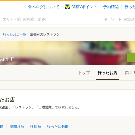
食べログについて
保有Vポイント
予約確認
行っ
行ったお店一覧
京都府のレストラン
ンガイド
トップ
行ったお店
口コ
たお店
アから探す
で検索しました。
京都府」「レストラン」「日曜営業」
て
京都府
順
訪問月順
評価順
行った回数順
市