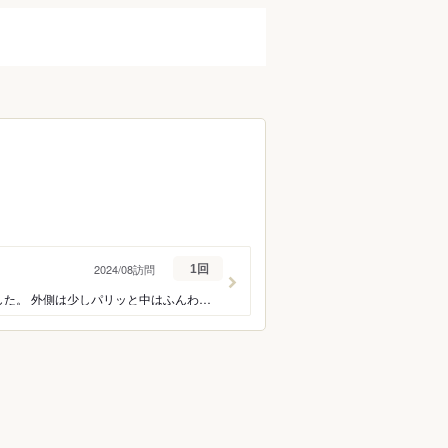
2024/08訪問
1回
京都旅行の際に予約しました。 個室を予約しましたが、静かでゆったりとお食事出来ました。 外側は少しパリッと中はふんわりですごく好みの鰻屋さんで、とても美味しかったです♪ 幸せな京都旅行の一幕となりました。 ありがとうございました。