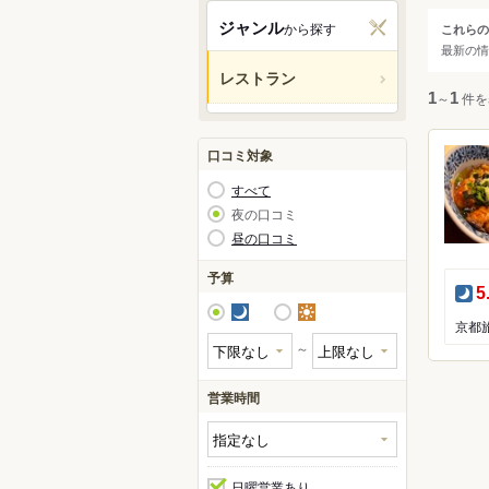
宇治
ジャンル
から探す
これらの
ジャ
最新の情
亀岡
レストラン
天橋
すべ
1
～
1
件を
和食
口コミ対象
洋食
すべて
中華
夜の口コミ
昼の口コミ
アジ
カレ
予算
夜
5
焼肉
夜
昼
鍋
～
居酒
営業時間
日曜営業あり