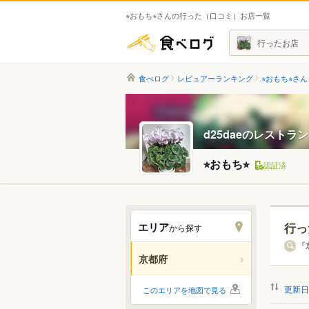
⭐︎おもち⭐︎さんの行った（口コミ）お店一覧
食べログ
行ったお店
食べログ
レビュアーランキング
⭐︎おもち⭐︎さん
d25daeのレストラ
⭐︎おもち⭐︎
認証済
エリア
行っ
から探す
エリ
「
京都府
すべ
更新日
このエリアを地図で見る
京都