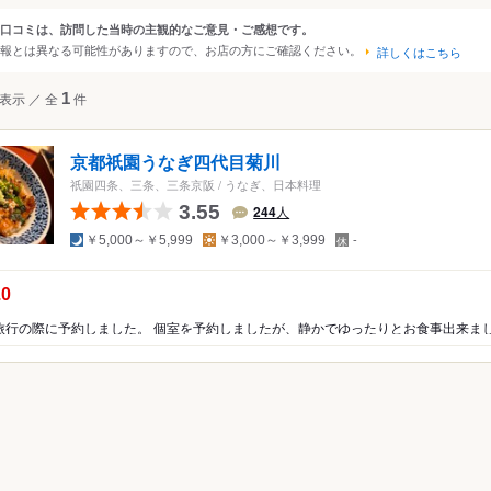
・南山城
口コミは、訪問した当時の主観的なご意見・ご感想です。
ンルから探す
報とは異なる可能性がありますので、お店の方にご確認ください。
・丹波・福知山
詳しくはこちら
立・丹後半島
て
表示
／
全
1
件
レストラン
その他レストラン
京都祇園うなぎ四代目菊川
・西洋料理
祇園四条、三条、三条京阪
/
うなぎ、日本料理
料理
3.55
244
人
ア・エスニック
夜
昼
定
￥5,000～￥5,999
￥3,000～￥3,999
-
休
日
ー
の点数：
.0
・ホルモン
屋