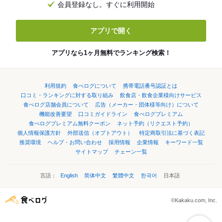
会員登録なし。すぐに利用開始
アプリで開く
アプリなら1ヶ月無料でランキング検索！
利用規約
食べログについて
携帯電話番号認証とは
口コミ・ランキングに対する取り組み
飲食店・飲食企業様向けサービス
食べログ店舗会員について
広告（メーカー・団体様等向け）について
機能改善要望
口コミガイドライン
食べログプレミアム
食べログプレミアム無料クーポン
ネット予約（リクエスト予約）
個人情報保護方針
外部送信（オプトアウト）
特定商取引法に基づく表記
推奨環境
ヘルプ・お問い合わせ
採用情報
企業情報
キーワード一覧
サイトマップ
チェーン一覧
言語：
English
简体中文
繁體中文
한국어
日本語
©Kakaku.com, Inc.