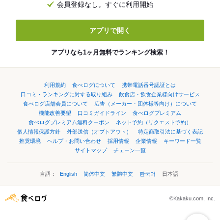
会員登録なし。すぐに利用開始
アプリで開く
アプリなら1ヶ月無料でランキング検索！
利用規約
食べログについて
携帯電話番号認証とは
口コミ・ランキングに対する取り組み
飲食店・飲食企業様向けサービス
食べログ店舗会員について
広告（メーカー・団体様等向け）について
機能改善要望
口コミガイドライン
食べログプレミアム
食べログプレミアム無料クーポン
ネット予約（リクエスト予約）
個人情報保護方針
外部送信（オプトアウト）
特定商取引法に基づく表記
推奨環境
ヘルプ・お問い合わせ
採用情報
企業情報
キーワード一覧
サイトマップ
チェーン一覧
言語：
English
简体中文
繁體中文
한국어
日本語
©Kakaku.com, Inc.