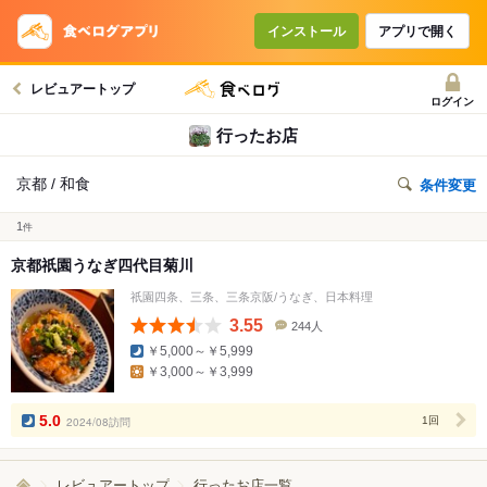
インストール
アプリで開く
レビュアートップ
ログイン
行ったお店
京都 / 和食
条件変更
1
件
京都祇園うなぎ四代目菊川
祇園四条、三条、三条京阪/うなぎ、日本料理
3.55
244人
口
￥5,000～￥5,999
コ
￥3,000～￥3,999
ミ
人
数
5.0
2024/08訪問
1回
レビュアートップ
行ったお店一覧