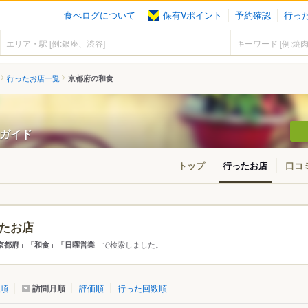
食べログについて
保有Vポイント
予約確認
行っ
行ったお店一覧
京都府の和食
ンガイド
トップ
行ったお店
口コ
たお店
アから探す
で検索しました。
京都府」「和食」「日曜営業」
て
京都府
訪問月順
順
評価順
行った回数順
市