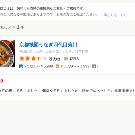
・南山城
口コミは、訪問した当時の主観的なご意見・ご感想です。
ンルから探す
報とは異なる可能性がありますので、お店の方にご確認ください。
・丹波・福知山
詳しくはこちら
立・丹後半島
て
レストラン
和食
表示
／
全
1
件
料理
しゃぶしゃぶ
京都祇園うなぎ四代目菊川
そば
祇園四条、三条、三条京阪
/
うなぎ、日本料理
うどん
3.55
244
人
麺類
夜
昼
定
ぎ・あなご
￥5,000～￥5,999
￥3,000～￥3,999
-
休
日
ら
お好み焼き・たこ焼き
の点数：
.0
かつ・揚げ物
丼
鳥・串焼・鳥料理
おでん
焼き
その他