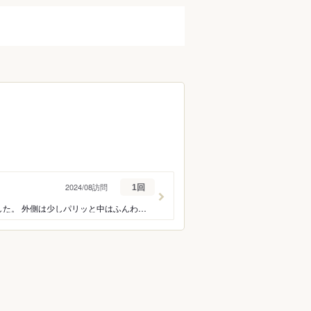
2024/08訪問
1回
京都旅行の際に予約しました。 個室を予約しましたが、静かでゆったりとお食事出来ました。 外側は少しパリッと中はふんわりですごく好みの鰻屋さんで、とても美味しかったです♪ 幸せな京都旅行の一幕となりました。 ありがとうございました。