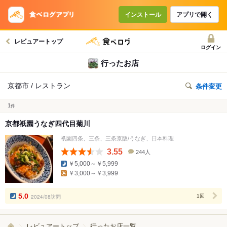
インストール
アプリで開く
レビュアートップ
ログイン
行ったお店
京都市 / レストラン
条件変更
1
件
京都祇園うなぎ四代目菊川
祇園四条、三条、三条京阪/うなぎ、日本料理
3.55
244人
口
￥5,000～￥5,999
コ
￥3,000～￥3,999
ミ
人
数
5.0
2024/08訪問
1回
レビュアートップ
行ったお店一覧