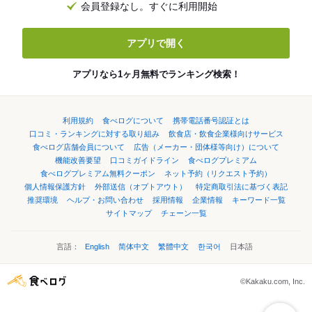
会員登録なし。すぐに利用開始
アプリで開く
アプリなら1ヶ月無料でランキング検索！
利用規約
食べログについて
携帯電話番号認証とは
口コミ・ランキングに対する取り組み
飲食店・飲食企業様向けサービス
食べログ店舗会員について
広告（メーカー・団体様等向け）について
機能改善要望
口コミガイドライン
食べログプレミアム
食べログプレミアム無料クーポン
ネット予約（リクエスト予約）
個人情報保護方針
外部送信（オプトアウト）
特定商取引法に基づく表記
推奨環境
ヘルプ・お問い合わせ
採用情報
企業情報
キーワード一覧
サイトマップ
チェーン一覧
言語：
English
简体中文
繁體中文
한국어
日本語
©Kakaku.com, Inc.