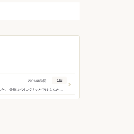
2024/08訪問
1回
京都旅行の際に予約しました。 個室を予約しましたが、静かでゆったりとお食事出来ました。 外側は少しパリッと中はふんわりですごく好みの鰻屋さんで、とても美味しかったです♪ 幸せな京都旅行の一幕となりました。 ありがとうございました。
ン