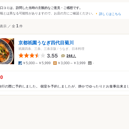
大阪
京都
兵庫
滋賀
奈良
和歌山
口コミは、訪問した当時の主観的なご意見・ご感想です。
ンルから探す
報とは異なる可能性がありますので、お店の方にご確認ください。
詳しくはこちら
四国
広島
岡山
山口
島根
鳥取
徳島
香川
愛媛
高知
て
レストラン
和食
表示
／
全
1
件
沖縄
福岡
佐賀
長崎
熊本
大分
宮崎
鹿児島
沖縄
ぎ・あなご
中国
香港
マカオ
韓国
台湾
シンガポール
タイ
京都祇園うなぎ四代目菊川
ぎ
インドネシア
ベトナム
マレーシア
フィリピン
スリランカ
祇園四条、三条、三条京阪
/
うなぎ、日本料理
ご
3.55
244
人
アメリカ
ょう
夜
昼
定
￥5,000～￥5,999
￥3,000～￥3,999
-
休
ハワイ
日
の点数：
.0
グアム
ニア
オーストラリア
ッパ
イギリス
アイルランド
フランス
ドイツ
イタリア
スペイ
ポルトガル
スイス
オーストリア
オランダ
ベルギー
ルクセンブルグ
デンマーク
スウェーデン
メキシコ
ブラジル
ペルー