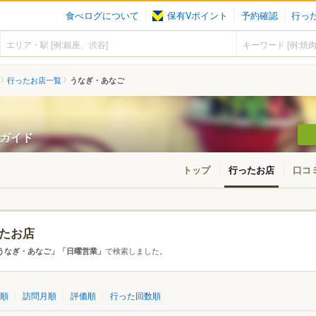
食べログについて
保有Vポイント
予約確認
行っ
行ったお店一覧
うなぎ・あなご
ンガイド
トップ
行ったお店
口コ
たお店
・東北
北海道
青森
秋田
岩手
山形
宮城
福島
で検索しました。
うなぎ・あなご」「日曜営業」
東京
神奈川
千葉
埼玉
群馬
栃木
茨城
順
訪問月順
評価順
行った回数順
愛知
三重
岐阜
静岡
山梨
長野
新潟
石川
福井
富