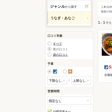
関西
ジャンル
から探す
これらの
ジャ
最新の情
中国・
うなぎ・あなご
すべ
1
～
1
件を
九州・
うな
アジア
口コミ対象
うな
すべて
あな
北米
夜の口コミ
どじ
昼の口コミ
ハワイ
予算
夜
5
グアム
夜
昼
オセア
～
ヨーロ
営業時間
中南米
日曜営業あり