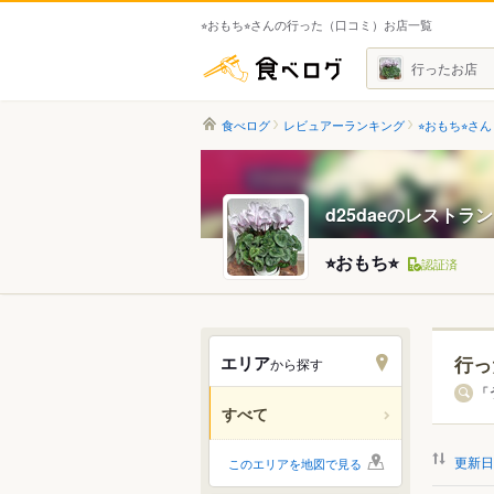
⭐︎おもち⭐︎さんの行った（口コミ）お店一覧
食べログ
行ったお店
食べログ
レビュアーランキング
⭐︎おもち⭐︎さん
d25daeのレストラ
⭐︎おもち⭐︎
認証済
エリア
行っ
から探す
北海道
「
すべて
関東
更新日
このエリアを地図で見る
中部