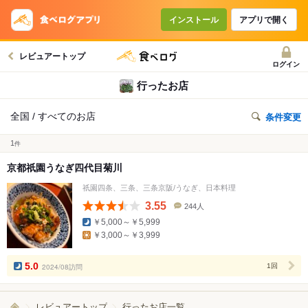
インストール
アプリで開く
レビュアートップ
ログイン
行ったお店
全国 / すべてのお店
条件変更
1
件
京都祇園うなぎ四代目菊川
祇園四条、三条、三条京阪/うなぎ、日本料理
3.55
244人
口
￥5,000～￥5,999
コ
￥3,000～￥3,999
ミ
人
数
5.0
2024/08訪問
1回
レビュアートップ
行ったお店一覧