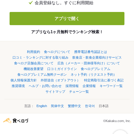
会員登録なし。すぐに利用開始
アプリで開く
アプリなら1ヶ月無料でランキング検索！
利用規約
食べログについて
携帯電話番号認証とは
口コミ・ランキングに対する取り組み
飲食店・飲食企業様向けサービス
食べログ店舗会員について
広告（メーカー・団体様等向け）について
機能改善要望
口コミガイドライン
食べログプレミアム
食べログプレミアム無料クーポン
ネット予約（リクエスト予約）
個人情報保護方針
外部送信（オプトアウト）
特定商取引法に基づく表記
推奨環境
ヘルプ・お問い合わせ
採用情報
企業情報
キーワード一覧
サイトマップ
チェーン一覧
言語：
English
简体中文
繁體中文
한국어
日本語
©Kakaku.com, Inc.