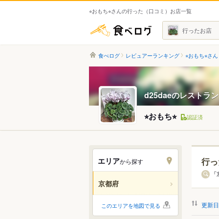
⭐︎おもち⭐︎さんの行った（口コミ）お店一覧
食べログ
行ったお店
食べログ
レビュアーランキング
⭐︎おもち⭐︎さん
d25daeのレストラ
⭐︎おもち⭐︎
認証済
エリア
行っ
から探す
エリ
「
京都府
すべ
更新日
このエリアを地図で見る
京都