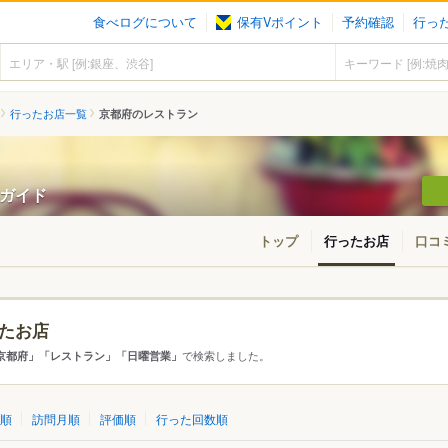
食べログについて
保有Vポイント
予約確認
行っ
行ったお店一覧
京都府のレストラン
ンガイド
トップ
行ったお店
口コ
たお店
アから探す
で検索しました。
京都府」「レストラン」「日曜営業」
て
京都府
順
訪問月順
評価順
行った回数順
市