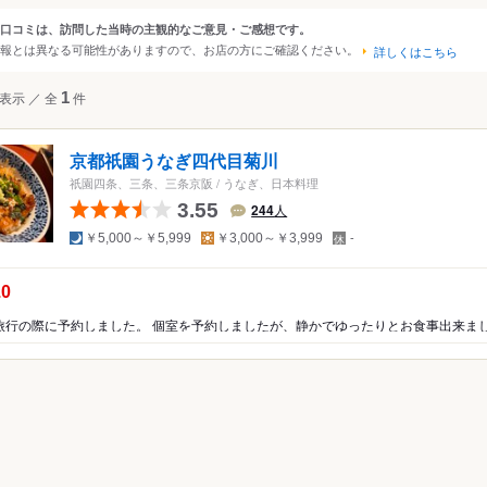
・南山城
口コミは、訪問した当時の主観的なご意見・ご感想です。
ンルから探す
報とは異なる可能性がありますので、お店の方にご確認ください。
・丹波・福知山
詳しくはこちら
立・丹後半島
て
表示
／
全
1
件
レストラン
その他レストラン
京都祇園うなぎ四代目菊川
・西洋料理
祇園四条、三条、三条京阪
/
うなぎ、日本料理
料理
3.55
244
人
ア・エスニック
夜
昼
定
￥5,000～￥5,999
￥3,000～￥3,999
-
休
日
ー
の点数：
.0
・ホルモン
屋