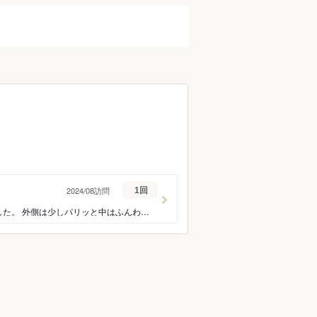
2024/08訪問
1回
京都旅行の際に予約しました。 個室を予約しましたが、静かでゆったりとお食事出来ました。 外側は少しパリッと中はふんわりですごく好みの鰻屋さんで、とても美味しかったです♪ 幸せな京都旅行の一幕となりました。 ありがとうございました。