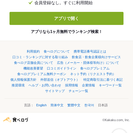
会員登録なし。すぐに利用開始
アプリで開く
アプリなら1ヶ月無料でランキング検索！
利用規約
食べログについて
携帯電話番号認証とは
口コミ・ランキングに対する取り組み
飲食店・飲食企業様向けサービス
食べログ店舗会員について
広告（メーカー・団体様等向け）について
機能改善要望
口コミガイドライン
食べログプレミアム
食べログプレミアム無料クーポン
ネット予約（リクエスト予約）
個人情報保護方針
外部送信（オプトアウト）
特定商取引法に基づく表記
推奨環境
ヘルプ・お問い合わせ
採用情報
企業情報
キーワード一覧
サイトマップ
チェーン一覧
言語：
English
简体中文
繁體中文
한국어
日本語
©Kakaku.com, Inc.