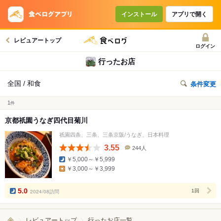
インストール
アプリで開く
レビュアートップ
ログイン
行ったお店
全国 / 和食
条件変更
1
件
京都祇園うなぎ四代目菊川
祇園四条、三条、三条京阪/うなぎ、日本料理
3.55
244人
口
￥5,000～￥5,999
コ
￥3,000～￥3,999
ミ
人
数
5.0
2024/08訪問
1回
レビュアートップ
行ったお店一覧