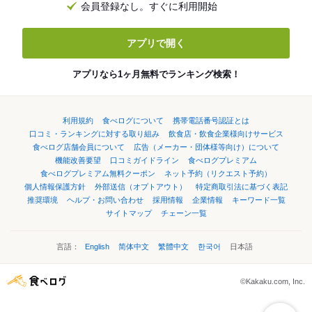
会員登録なし。すぐに利用開始
アプリで開く
アプリなら1ヶ月無料でランキング検索！
利用規約
食べログについて
携帯電話番号認証とは
口コミ・ランキングに対する取り組み
飲食店・飲食企業様向けサービス
食べログ店舗会員について
広告（メーカー・団体様等向け）について
機能改善要望
口コミガイドライン
食べログプレミアム
食べログプレミアム無料クーポン
ネット予約（リクエスト予約）
個人情報保護方針
外部送信（オプトアウト）
特定商取引法に基づく表記
推奨環境
ヘルプ・お問い合わせ
採用情報
企業情報
キーワード一覧
サイトマップ
チェーン一覧
言語：
English
简体中文
繁體中文
한국어
日本語
©Kakaku.com, Inc.