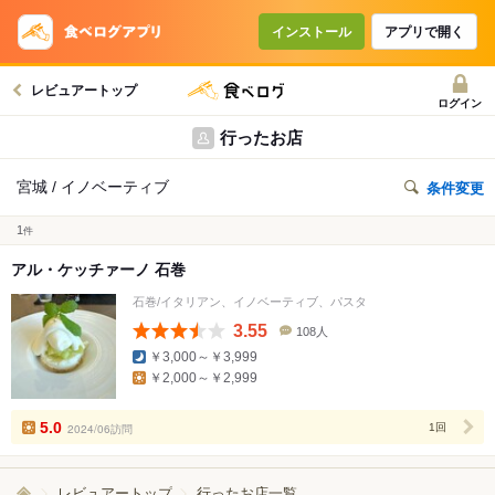
インストール
アプリで開く
レビュアートップ
ログイン
行ったお店
宮城 / イノベーティブ
条件変更
1
件
アル・ケッチァーノ 石巻
石巻/イタリアン、イノベーティブ、パスタ
3.55
108人
口
￥3,000～￥3,999
コ
￥2,000～￥2,999
ミ
人
数
5.0
2024/06訪問
1回
レビュアートップ
行ったお店一覧