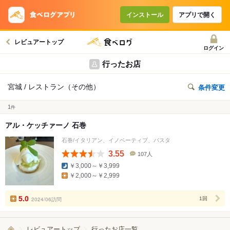
インストール
アプリで開く
レビュアートップ
ログイン
行ったお店
宮城 / レストラン（その他）
条件変更
1
件
アル・ケッチァーノ 石巻
石巻/イタリアン、イノベーティブ、パスタ
3.55
107人
口
￥3,000～￥3,999
コ
￥2,000～￥2,999
ミ
人
数
5.0
2024/06訪問
1回
レビュアートップ
行ったお店一覧