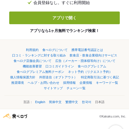
会員登録なし。すぐに利用開始
アプリで開く
アプリなら1ヶ月無料でランキング検索！
利用規約
食べログについて
携帯電話番号認証とは
口コミ・ランキングに対する取り組み
飲食店・飲食企業様向けサービス
食べログ店舗会員について
広告（メーカー・団体様等向け）について
機能改善要望
口コミガイドライン
食べログプレミアム
食べログプレミアム無料クーポン
ネット予約（リクエスト予約）
個人情報保護方針
外部送信（オプトアウト）
特定商取引法に基づく表記
推奨環境
ヘルプ・お問い合わせ
採用情報
企業情報
キーワード一覧
サイトマップ
チェーン一覧
言語：
English
简体中文
繁體中文
한국어
日本語
©Kakaku.com, Inc.