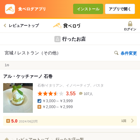
インストール
アプリで開く
レビュアートップ
ログイン
行ったお店
宮城 / レストラン（その他）
条件変更
1
件
アル・ケッチァーノ 石巻
石巻/イタリアン、イノベーティブ、パスタ
3.55
107人
口
￥3,000～￥3,999
コ
￥2,000～￥2,999
ミ
人
数
5.0
2024/06訪問
1回
レビュアートップ
行ったお店一覧