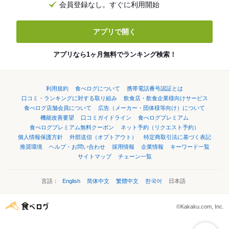
会員登録なし。すぐに利用開始
アプリで開く
アプリなら1ヶ月無料でランキング検索！
利用規約
食べログについて
携帯電話番号認証とは
口コミ・ランキングに対する取り組み
飲食店・飲食企業様向けサービス
食べログ店舗会員について
広告（メーカー・団体様等向け）について
機能改善要望
口コミガイドライン
食べログプレミアム
食べログプレミアム無料クーポン
ネット予約（リクエスト予約）
個人情報保護方針
外部送信（オプトアウト）
特定商取引法に基づく表記
推奨環境
ヘルプ・お問い合わせ
採用情報
企業情報
キーワード一覧
サイトマップ
チェーン一覧
言語：
English
简体中文
繁體中文
한국어
日本語
©Kakaku.com, Inc.