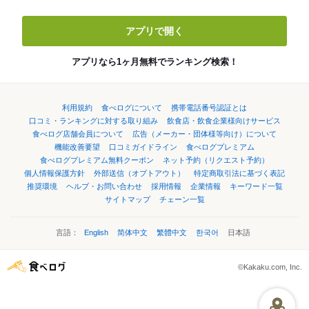
アプリで開く
アプリなら1ヶ月無料でランキング検索！
利用規約
食べログについて
携帯電話番号認証とは
口コミ・ランキングに対する取り組み
飲食店・飲食企業様向けサービス
食べログ店舗会員について
広告（メーカー・団体様等向け）について
機能改善要望
口コミガイドライン
食べログプレミアム
食べログプレミアム無料クーポン
ネット予約（リクエスト予約）
個人情報保護方針
外部送信（オプトアウト）
特定商取引法に基づく表記
推奨環境
ヘルプ・お問い合わせ
採用情報
企業情報
キーワード一覧
サイトマップ
チェーン一覧
言語：
English
简体中文
繁體中文
한국어
日本語
©Kakaku.com, Inc.