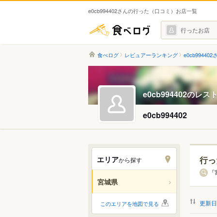
e0cb994402さんの行った（口コミ）お店一覧
食べログ
行ったお店
食べログ
レビュアーランキング
e0cb994402
e0cb994402のレ
e0cb994402
エリア
行っ
から探す
エリ
「
宮城県
すべ
更新日
このエリアを地図で見る
仙台