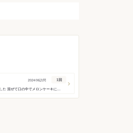
2024/06訪問
1回
プリフィックスコース（¥4,400） 季節のデザートに感動ーです 今回はメロンのケーキでした 混ぜて口の中でメロンケーキになるのも 面白いし、いろいろ楽しみながら味わえ なんといっても美味しー 埋もれてたいくらいですw #石巻ランチ #アルケッチャーノ #アルケッチャーノ石巻 #スイーツ