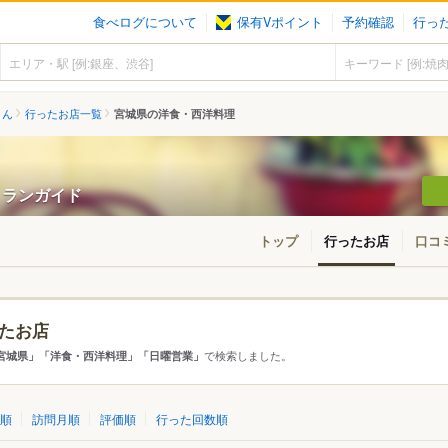
食べログについて
保有Vポイント
予約確認
行っ
さん
行ったお店一覧
宮城県の洋食・西洋料理
ストランガイド
トップ
行ったお店
口コ
たお店
アから探す
で検索しました。
宮城県」「洋食・西洋料理」「日曜営業」
て
宮城県
順
訪問月順
評価順
行った回数順
市