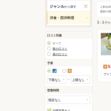
蔵王
ジャンル
から探す
これらの
ジャ
最新の情
大崎
洋食・西洋料理
松島
すべ
1
～
1
件を
洋食
口コミ対象
ステ
すべて
フレ
夜の口コミ
昼の口コミ
イタ
スペ
予算
昼
5
ヨー
夜
昼
アメ
～
営業時間
日曜営業あり