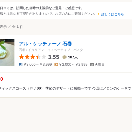
・白石・名取
口コミは、訪問した当時の主観的なご意見・ご感想です。
ンルから探す
報とは異なる可能性がありますので、お店の方にご確認ください。
・栗原・登米
詳しくはこちら
・塩釜・南三陸
て
レストラン
表示
／
全
1
件
洋食・西洋料理
アル・ケッチァーノ 石巻
ーキ・鉄板焼
石巻
/
イタリアン、イノベーティブ、パスタ
ンチ
3.55
107
人
夜
昼
定
リアン
￥3,000～￥3,999
￥2,000～￥2,999
火曜日
休
日
イン料理
の点数：
.0
ロッパ料理
リカ料理