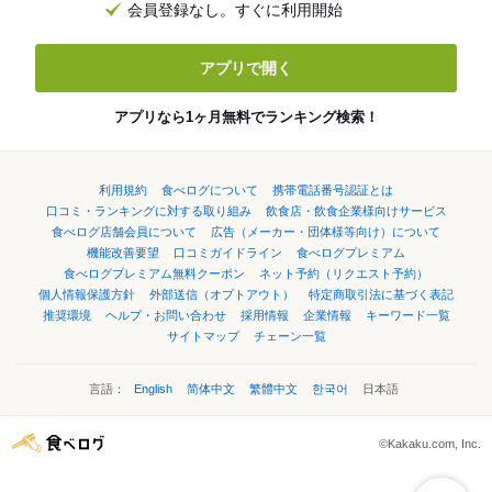
会員登録なし。すぐに利用開始
アプリで開く
アプリなら1ヶ月無料でランキング検索！
利用規約
食べログについて
携帯電話番号認証とは
口コミ・ランキングに対する取り組み
飲食店・飲食企業様向けサービス
食べログ店舗会員について
広告（メーカー・団体様等向け）について
機能改善要望
口コミガイドライン
食べログプレミアム
食べログプレミアム無料クーポン
ネット予約（リクエスト予約）
個人情報保護方針
外部送信（オプトアウト）
特定商取引法に基づく表記
推奨環境
ヘルプ・お問い合わせ
採用情報
企業情報
キーワード一覧
サイトマップ
チェーン一覧
言語：
English
简体中文
繁體中文
한국어
日本語
©Kakaku.com, Inc.