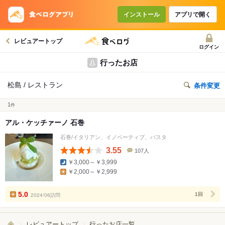
インストール
アプリで開く
レビュアートップ
ログイン
行ったお店
松島 / レストラン
条件変更
1
件
アル・ケッチァーノ 石巻
石巻/イタリアン、イノベーティブ、パスタ
3.55
107人
口
￥3,000～￥3,999
コ
￥2,000～￥2,999
ミ
人
数
5.0
2024/06訪問
1回
レビュアートップ
行ったお店一覧