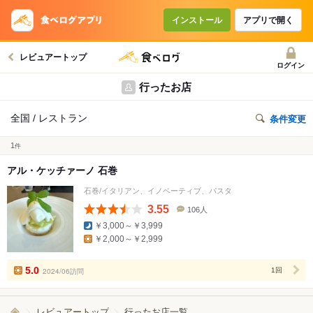
インストール
アプリで開く
レビュアートップ
ログイン
行ったお店
全国 / レストラン
条件変更
1
件
アル・ケッチァーノ 石巻
石巻/イタリアン、イノベーティブ、パスタ
3.55
106人
口
￥3,000～￥3,999
コ
￥2,000～￥2,999
ミ
人
数
5.0
2024/06訪問
1回
レビュアートップ
行ったお店一覧