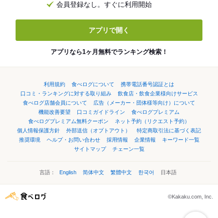
会員登録なし。すぐに利用開始
アプリで開く
アプリなら1ヶ月無料でランキング検索！
利用規約
食べログについて
携帯電話番号認証とは
口コミ・ランキングに対する取り組み
飲食店・飲食企業様向けサービス
食べログ店舗会員について
広告（メーカー・団体様等向け）について
機能改善要望
口コミガイドライン
食べログプレミアム
食べログプレミアム無料クーポン
ネット予約（リクエスト予約）
個人情報保護方針
外部送信（オプトアウト）
特定商取引法に基づく表記
推奨環境
ヘルプ・お問い合わせ
採用情報
企業情報
キーワード一覧
サイトマップ
チェーン一覧
言語：
English
简体中文
繁體中文
한국어
日本語
©Kakaku.com, Inc.