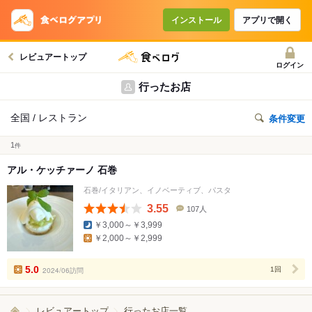
インストール
アプリで開く
レビュアートップ
ログイン
行ったお店
全国 / レストラン
条件変更
1
件
アル・ケッチァーノ 石巻
石巻/イタリアン、イノベーティブ、パスタ
3.55
107人
口
￥3,000～￥3,999
コ
￥2,000～￥2,999
ミ
人
数
5.0
2024/06訪問
1回
レビュアートップ
行ったお店一覧