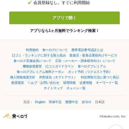
会員登録なし。すぐに利用開始
アプリで開く
アプリなら1ヶ月無料でランキング検索！
利用規約
食べログについて
携帯電話番号認証とは
口コミ・ランキングに対する取り組み
飲食店・飲食企業様向けサービス
食べログ店舗会員について
広告（メーカー・団体様等向け）について
機能改善要望
口コミガイドライン
食べログプレミアム
食べログプレミアム無料クーポン
ネット予約（リクエスト予約）
個人情報保護方針
外部送信（オプトアウト）
特定商取引法に基づく表記
推奨環境
ヘルプ・お問い合わせ
採用情報
企業情報
キーワード一覧
サイトマップ
チェーン一覧
言語：
English
简体中文
繁體中文
한국어
日本語
©Kakaku.com, Inc.