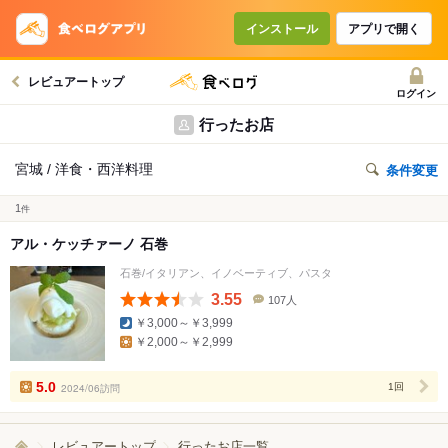
インストール
アプリで開く
レビュアートップ
ログイン
行ったお店
宮城 / 洋食・西洋料理
条件変更
1
件
アル・ケッチァーノ 石巻
石巻/イタリアン、イノベーティブ、パスタ
3.55
107人
口
￥3,000～￥3,999
コ
￥2,000～￥2,999
ミ
人
数
5.0
2024/06訪問
1回
レビュアートップ
行ったお店一覧