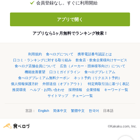
会員登録なし。すぐに利用開始
アプリで開く
アプリなら1ヶ月無料でランキング検索！
利用規約
食べログについて
携帯電話番号認証とは
口コミ・ランキングに対する取り組み
飲食店・飲食企業様向けサービス
食べログ店舗会員について
広告（メーカー・団体様等向け）について
機能改善要望
口コミガイドライン
食べログプレミアム
食べログプレミアム無料クーポン
ネット予約（リクエスト予約）
個人情報保護方針
外部送信（オプトアウト）
特定商取引法に基づく表記
推奨環境
ヘルプ・お問い合わせ
採用情報
企業情報
キーワード一覧
サイトマップ
チェーン一覧
言語：
English
简体中文
繁體中文
한국어
日本語
©Kakaku.com, Inc.