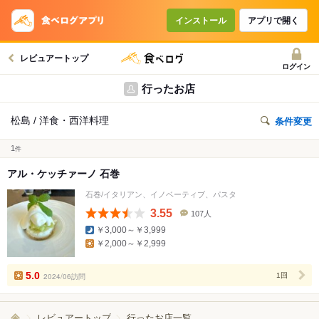
インストール
アプリで開く
レビュアートップ
ログイン
行ったお店
松島 / 洋食・西洋料理
条件変更
1
件
アル・ケッチァーノ 石巻
石巻/イタリアン、イノベーティブ、パスタ
3.55
107人
口
￥3,000～￥3,999
コ
￥2,000～￥2,999
ミ
人
数
5.0
2024/06訪問
1回
レビュアートップ
行ったお店一覧