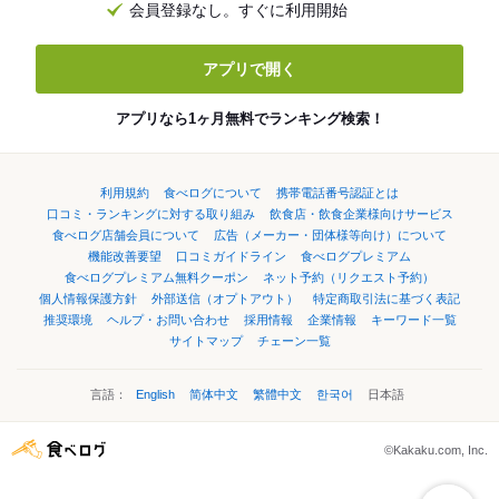
会員登録なし。すぐに利用開始
アプリで開く
アプリなら1ヶ月無料でランキング検索！
利用規約
食べログについて
携帯電話番号認証とは
口コミ・ランキングに対する取り組み
飲食店・飲食企業様向けサービス
食べログ店舗会員について
広告（メーカー・団体様等向け）について
機能改善要望
口コミガイドライン
食べログプレミアム
食べログプレミアム無料クーポン
ネット予約（リクエスト予約）
個人情報保護方針
外部送信（オプトアウト）
特定商取引法に基づく表記
推奨環境
ヘルプ・お問い合わせ
採用情報
企業情報
キーワード一覧
サイトマップ
チェーン一覧
言語：
English
简体中文
繁體中文
한국어
日本語
©Kakaku.com, Inc.