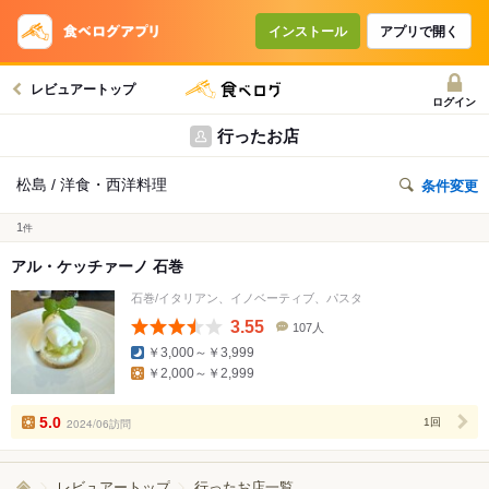
インストール
アプリで開く
レビュアートップ
ログイン
行ったお店
松島 / 洋食・西洋料理
条件変更
1
件
アル・ケッチァーノ 石巻
石巻/イタリアン、イノベーティブ、パスタ
3.55
107人
口
￥3,000～￥3,999
コ
￥2,000～￥2,999
ミ
人
数
5.0
2024/06訪問
1回
レビュアートップ
行ったお店一覧