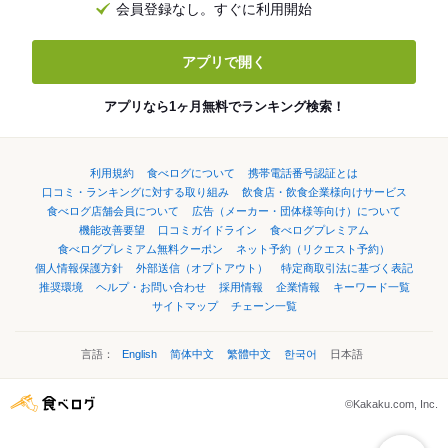
会員登録なし。すぐに利用開始
アプリで開く
アプリなら1ヶ月無料でランキング検索！
利用規約
食べログについて
携帯電話番号認証とは
口コミ・ランキングに対する取り組み
飲食店・飲食企業様向けサービス
食べログ店舗会員について
広告（メーカー・団体様等向け）について
機能改善要望
口コミガイドライン
食べログプレミアム
食べログプレミアム無料クーポン
ネット予約（リクエスト予約）
個人情報保護方針
外部送信（オプトアウト）
特定商取引法に基づく表記
推奨環境
ヘルプ・お問い合わせ
採用情報
企業情報
キーワード一覧
サイトマップ
チェーン一覧
言語：
English
简体中文
繁體中文
한국어
日本語
©Kakaku.com, Inc.