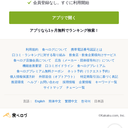
会員登録なし。すぐに利用開始
アプリで開く
アプリなら1ヶ月無料でランキング検索！
利用規約
食べログについて
携帯電話番号認証とは
口コミ・ランキングに対する取り組み
飲食店・飲食企業様向けサービス
食べログ店舗会員について
広告（メーカー・団体様等向け）について
機能改善要望
口コミガイドライン
食べログプレミアム
食べログプレミアム無料クーポン
ネット予約（リクエスト予約）
個人情報保護方針
外部送信（オプトアウト）
特定商取引法に基づく表記
推奨環境
ヘルプ・お問い合わせ
採用情報
企業情報
キーワード一覧
サイトマップ
チェーン一覧
言語：
English
简体中文
繁體中文
한국어
日本語
©Kakaku.com, Inc.