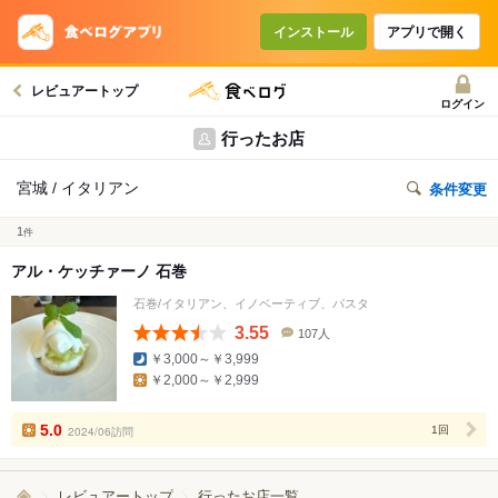
インストール
アプリで開く
レビュアートップ
ログイン
行ったお店
宮城 / イタリアン
条件変更
1
件
アル・ケッチァーノ 石巻
石巻/イタリアン、イノベーティブ、パスタ
3.55
107人
口
￥3,000～￥3,999
コ
￥2,000～￥2,999
ミ
人
数
5.0
2024/06訪問
1回
レビュアートップ
行ったお店一覧