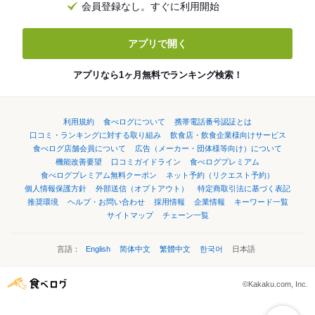
会員登録なし。すぐに利用開始
アプリで開く
アプリなら1ヶ月無料でランキング検索！
利用規約
食べログについて
携帯電話番号認証とは
口コミ・ランキングに対する取り組み
飲食店・飲食企業様向けサービス
食べログ店舗会員について
広告（メーカー・団体様等向け）について
機能改善要望
口コミガイドライン
食べログプレミアム
食べログプレミアム無料クーポン
ネット予約（リクエスト予約）
個人情報保護方針
外部送信（オプトアウト）
特定商取引法に基づく表記
推奨環境
ヘルプ・お問い合わせ
採用情報
企業情報
キーワード一覧
サイトマップ
チェーン一覧
言語：
English
简体中文
繁體中文
한국어
日本語
©Kakaku.com, Inc.