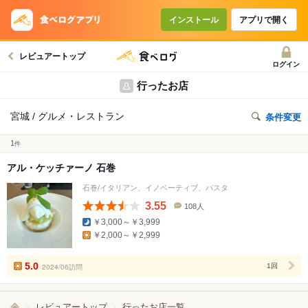
インストール
アプリで開く
レビュアートップ
ログイン
行ったお店
宮城 / グルメ・レストラン
条件変更
1
件
アル・ケッチァーノ 石巻
石巻/イタリアン、イノベーティブ、パスタ
3.55
108人
口
￥3,000～￥3,999
コ
￥2,000～￥2,999
ミ
人
数
5.0
2024/06訪問
1回
レビュアートップ
行ったお店一覧