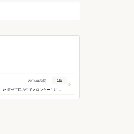
蕎麦）
うなぎ
フレンチ
イタリアン
タイ料理
ラーメン
ーツ
バー・お酒
ーグ
とんかつ
ハンバーガー
パスタ
2024/06訪問
1回
ケーキ
タピオカ
プリフィックスコース（¥4,400） 季節のデザートに感動ーです 今回はメロンのケーキでした 混ぜて口の中でメロンケーキになるのも 面白いし、いろいろ楽しみながら味わえ なんといっても美味しー 埋もれてたいくらいですw #石巻ランチ #アルケッチャーノ #アルケッチャーノ石巻 #スイーツ
ク
カレー