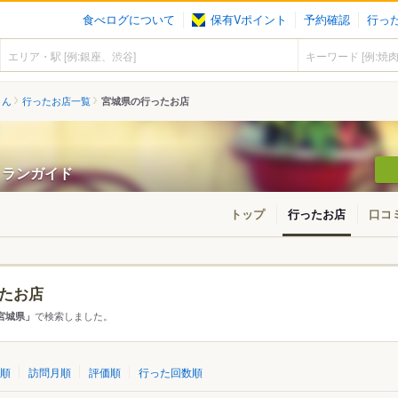
食べログについて
保有Vポイント
予約確認
行っ
さん
行ったお店一覧
宮城県の行ったお店
ストランガイド
トップ
行ったお店
口コ
たお店
アから探す
で検索しました。
宮城県」
て
宮城県
順
訪問月順
評価順
行った回数順
市