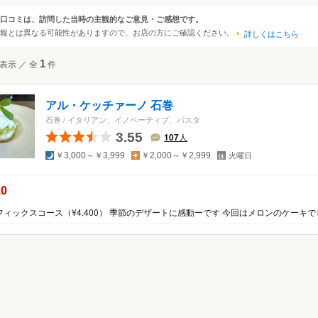
・白石・名取
口コミは、訪問した当時の主観的なご意見・ご感想です。
ンルから探す
報とは異なる可能性がありますので、お店の方にご確認ください。
・栗原・登米
詳しくはこちら
・塩釜・南三陸
ジャンル
表示
／
全
1
件
和食
日本料理
寿司
海鮮・魚介
そば（
焼き鳥
お好み焼き
もんじゃ焼き
洋食
アル・ケッチァーノ 石巻
スペイン料理
ステーキ
中華料理
韓国料理
石巻
/
イタリアン、イノベーティブ、パスタ
カレー
鍋
もつ鍋
居酒屋
パン
スイ
3.55
107
人
夜
昼
定
天ぷら
焼肉
料理旅館
ビストロ
ハンバ
￥3,000～￥3,999
￥2,000～￥2,999
火曜日
休
日
串揚げ
うどん
しゃぶしゃぶ
沖縄料理
の点数：
.0
ピザ
餃子
ホルモン
カフェ
喫茶店
食堂
ビュッフェ・バイキング
ラン
和食
洋食・西洋料理
中華料理
アジア・エスニッ
焼肉・ホルモン
鍋
居酒屋
その他レストラン
ン
ラーメン・つけ麺