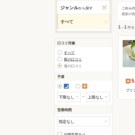
蔵王
ジャンル
から探す
これらの
ジャ
最新の情
大崎
すべて
松島
人気の
1
～
1
件を
口コミ対象
すべて
夜の口コミ
昼の口コミ
予算
昼
5
夜
昼
～
営業時間
レスト
ラーメ
日曜営業あり