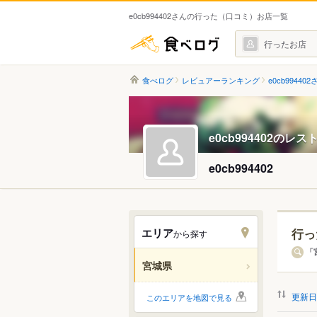
e0cb994402さんの行った（口コミ）お店一覧
食べログ
行ったお店
食べログ
レビュアーランキング
e0cb994402
e0cb994402のレ
e0cb994402
エリア
行っ
から探す
エリ
「
宮城県
すべ
更新日
このエリアを地図で見る
仙台