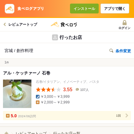
インストール
アプリで開く
レビュアートップ
ログイン
行ったお店
宮城 / 創作料理
条件変更
1
件
アル・ケッチァーノ 石巻
石巻/イタリアン、イノベーティブ、パスタ
3.55
107人
口
￥3,000～￥3,999
コ
￥2,000～￥2,999
ミ
人
数
5.0
2024/06訪問
1回
レビュアートップ
行ったお店一覧