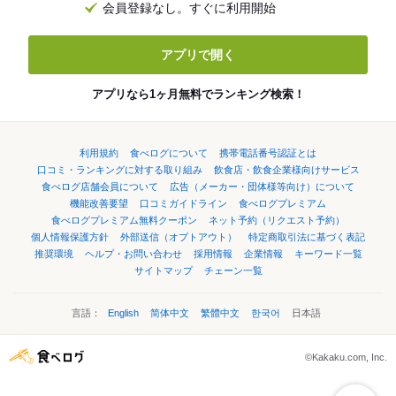
会員登録なし。すぐに利用開始
アプリで開く
アプリなら1ヶ月無料でランキング検索！
利用規約
食べログについて
携帯電話番号認証とは
口コミ・ランキングに対する取り組み
飲食店・飲食企業様向けサービス
食べログ店舗会員について
広告（メーカー・団体様等向け）について
機能改善要望
口コミガイドライン
食べログプレミアム
食べログプレミアム無料クーポン
ネット予約（リクエスト予約）
個人情報保護方針
外部送信（オプトアウト）
特定商取引法に基づく表記
推奨環境
ヘルプ・お問い合わせ
採用情報
企業情報
キーワード一覧
サイトマップ
チェーン一覧
言語：
English
简体中文
繁體中文
한국어
日本語
©Kakaku.com, Inc.