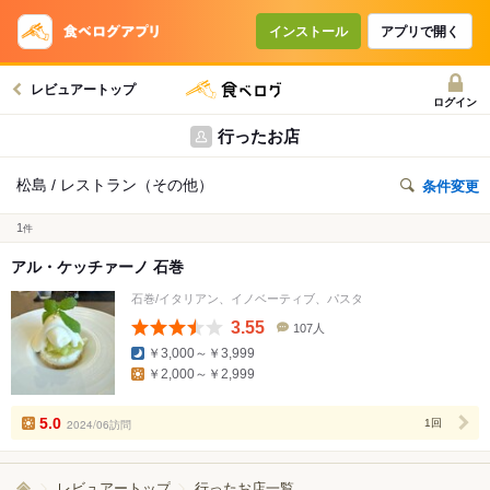
インストール
アプリで開く
レビュアートップ
ログイン
行ったお店
松島 / レストラン（その他）
条件変更
1
件
アル・ケッチァーノ 石巻
石巻/イタリアン、イノベーティブ、パスタ
3.55
107人
口
￥3,000～￥3,999
コ
￥2,000～￥2,999
ミ
人
数
5.0
2024/06訪問
1回
レビュアートップ
行ったお店一覧