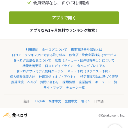
会員登録なし。すぐに利用開始
アプリで開く
アプリなら1ヶ月無料でランキング検索！
利用規約
食べログについて
携帯電話番号認証とは
口コミ・ランキングに対する取り組み
飲食店・飲食企業様向けサービス
食べログ店舗会員について
広告（メーカー・団体様等向け）について
機能改善要望
口コミガイドライン
食べログプレミアム
食べログプレミアム無料クーポン
ネット予約（リクエスト予約）
個人情報保護方針
外部送信（オプトアウト）
特定商取引法に基づく表記
推奨環境
ヘルプ・お問い合わせ
採用情報
企業情報
キーワード一覧
サイトマップ
チェーン一覧
言語：
English
简体中文
繁體中文
한국어
日本語
©Kakaku.com, Inc.