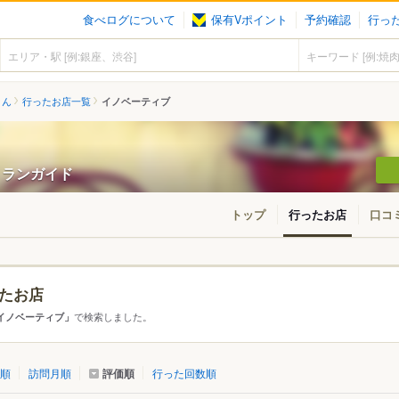
食べログについて
保有Vポイント
予約確認
行っ
さん
行ったお店一覧
イノベーティブ
ストランガイド
トップ
行ったお店
口コ
たお店
・東北
北海道
青森
秋田
岩手
山形
宮城
福島
で検索しました。
イノベーティブ」
東京
神奈川
千葉
埼玉
群馬
栃木
茨城
評価順
順
訪問月順
行った回数順
愛知
三重
岐阜
静岡
山梨
長野
新潟
石川
福井
富