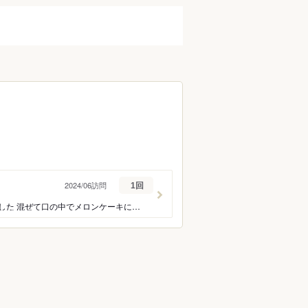
2024/06訪問
1回
プリフィックスコース（¥4,400） 季節のデザートに感動ーです 今回はメロンのケーキでした 混ぜて口の中でメロンケーキになるのも 面白いし、いろいろ楽しみながら味わえ なんといっても美味しー 埋もれてたいくらいですw #石巻ランチ #アルケッチャーノ #アルケッチャーノ石巻 #スイーツ
ン