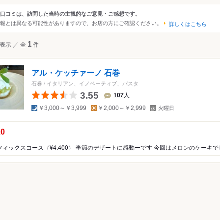
大阪
京都
兵庫
滋賀
奈良
和歌山
口コミは、訪問した当時の主観的なご意見・ご感想です。
ンルから探す
報とは異なる可能性がありますので、お店の方にご確認ください。
詳しくはこちら
四国
広島
岡山
山口
島根
鳥取
徳島
香川
愛媛
高知
て
レストラン
その他レストラン
表示
／
全
1
件
沖縄
福岡
佐賀
長崎
熊本
大分
宮崎
鹿児島
沖縄
料理・イノベーティブ
ベーティブ
中国
香港
マカオ
韓国
台湾
シンガポール
タイ
アル・ケッチァーノ 石巻
インドネシア
ベトナム
マレーシア
フィリピン
スリランカ
料理
石巻
/
イタリアン、イノベーティブ、パスタ
3.55
107
人
アメリカ
ベーティブ
夜
昼
定
￥3,000～￥3,999
￥2,000～￥2,999
火曜日
休
ハワイ
日
の点数：
.0
グアム
ニア
オーストラリア
ッパ
イギリス
アイルランド
フランス
ドイツ
イタリア
スペイ
ポルトガル
スイス
オーストリア
オランダ
ベルギー
ルクセンブルグ
デンマーク
スウェーデン
メキシコ
ブラジル
ペルー