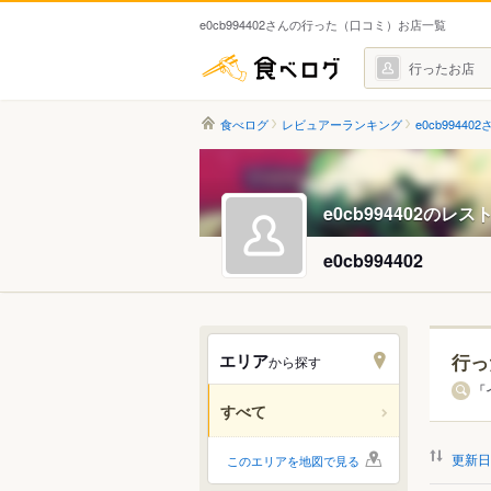
e0cb994402さんの行った（口コミ）お店一覧
食べログ
行ったお店
食べログ
レビュアーランキング
e0cb994402
e0cb994402のレ
e0cb994402
エリア
行っ
から探す
北海道
「
すべて
関東
更新日
このエリアを地図で見る
中部