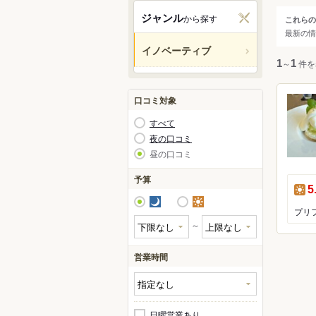
関西
ジャンル
から探す
これらの
ジャ
最新の情
中国・
イノベーティブ
すべ
1
～
1
件を
九州・
創作
イノ
アジア
口コミ対象
創作
すべて
北米
夜の口コミ
イノ
昼の口コミ
ハワイ
予算
昼
5
グアム
夜
昼
オセア
～
ヨーロ
営業時間
中南米
日曜営業あり