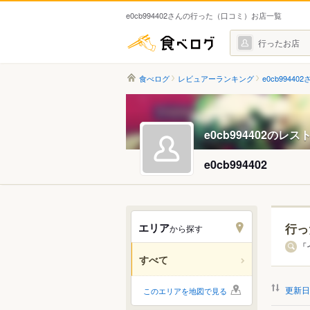
e0cb994402さんの行った（口コミ）お店一覧
食べログ
行ったお店
食べログ
レビュアーランキング
e0cb994402
e0cb994402のレ
e0cb994402
エリア
行っ
から探す
北海道
「
すべて
関東
更新日
このエリアを地図で見る
中部