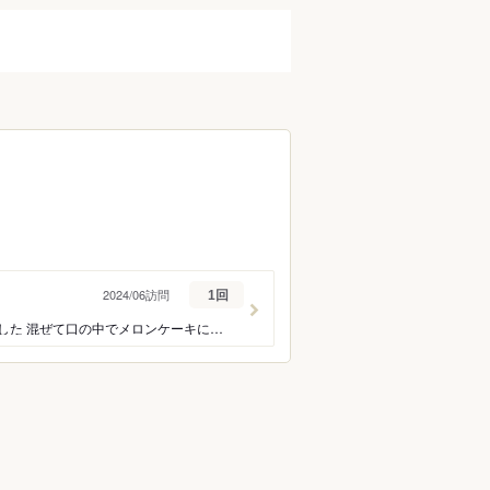
2024/06訪問
1回
プリフィックスコース（¥4,400） 季節のデザートに感動ーです 今回はメロンのケーキでした 混ぜて口の中でメロンケーキになるのも 面白いし、いろいろ楽しみながら味わえ なんといっても美味しー 埋もれてたいくらいですw #石巻ランチ #アルケッチャーノ #アルケッチャーノ石巻 #スイーツ
ン