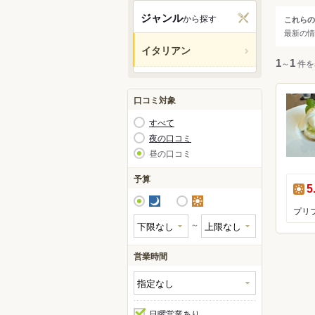
関西
ジャンル
から探す
これらの
ジャ
最新の情
中国・
イタリアン
すべ
1
～
1
件を
九州・
イタ
アジア
口コミ対象
イタ
すべて
パス
北米
夜の口コミ
ピザ
昼の口コミ
ハワイ
予算
昼
5
グアム
夜
昼
オセア
～
ヨーロ
営業時間
中南米
日曜営業あり