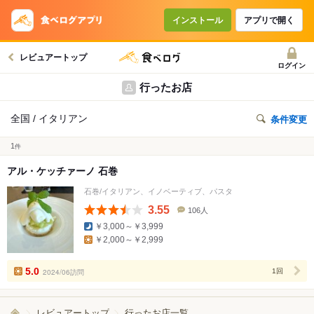
インストール
アプリで開く
レビュアートップ
ログイン
行ったお店
全国 / イタリアン
条件変更
1
件
アル・ケッチァーノ 石巻
石巻/イタリアン、イノベーティブ、パスタ
3.55
106人
口
￥3,000～￥3,999
コ
￥2,000～￥2,999
ミ
人
数
5.0
2024/06訪問
1回
レビュアートップ
行ったお店一覧