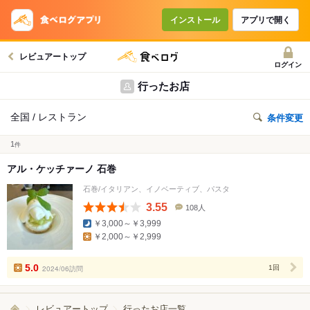
インストール
アプリで開く
レビュアートップ
ログイン
行ったお店
全国 / レストラン
条件変更
1
件
アル・ケッチァーノ 石巻
石巻/イタリアン、イノベーティブ、パスタ
3.55
108人
口
￥3,000～￥3,999
コ
￥2,000～￥2,999
ミ
人
数
5.0
2024/06訪問
1回
レビュアートップ
行ったお店一覧