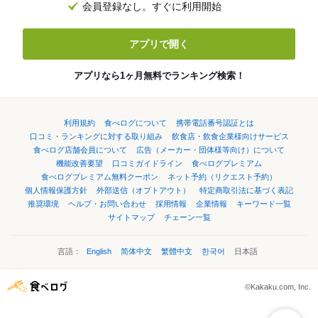
会員登録なし。すぐに利用開始
アプリで開く
アプリなら1ヶ月無料でランキング検索！
利用規約
食べログについて
携帯電話番号認証とは
口コミ・ランキングに対する取り組み
飲食店・飲食企業様向けサービス
食べログ店舗会員について
広告（メーカー・団体様等向け）について
機能改善要望
口コミガイドライン
食べログプレミアム
食べログプレミアム無料クーポン
ネット予約（リクエスト予約）
個人情報保護方針
外部送信（オプトアウト）
特定商取引法に基づく表記
推奨環境
ヘルプ・お問い合わせ
採用情報
企業情報
キーワード一覧
サイトマップ
チェーン一覧
言語：
English
简体中文
繁體中文
한국어
日本語
©Kakaku.com, Inc.