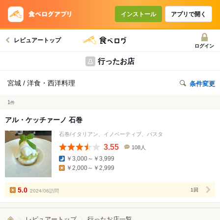
インストール
アプリで開く
レビュアートップ
ログイン
行ったお店
宮城 / 洋食・西洋料理
条件変更
1
件
アル・ケッチァーノ 石巻
石巻/イタリアン、イノベーティブ、パスタ
3.55
108人
口
￥3,000～￥3,999
コ
￥2,000～￥2,999
ミ
人
数
5.0
2024/06訪問
1回
レビュアートップ
行ったお店一覧