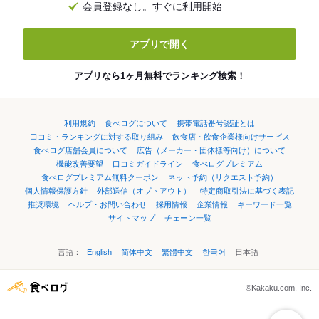
会員登録なし。すぐに利用開始
アプリで開く
アプリなら1ヶ月無料でランキング検索！
利用規約
食べログについて
携帯電話番号認証とは
口コミ・ランキングに対する取り組み
飲食店・飲食企業様向けサービス
食べログ店舗会員について
広告（メーカー・団体様等向け）について
機能改善要望
口コミガイドライン
食べログプレミアム
食べログプレミアム無料クーポン
ネット予約（リクエスト予約）
個人情報保護方針
外部送信（オプトアウト）
特定商取引法に基づく表記
推奨環境
ヘルプ・お問い合わせ
採用情報
企業情報
キーワード一覧
サイトマップ
チェーン一覧
言語：
English
简体中文
繁體中文
한국어
日本語
©Kakaku.com, Inc.