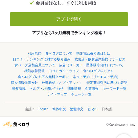
会員登録なし。すぐに利用開始
アプリで開く
アプリなら1ヶ月無料でランキング検索！
利用規約
食べログについて
携帯電話番号認証とは
口コミ・ランキングに対する取り組み
飲食店・飲食企業様向けサービス
食べログ店舗会員について
広告（メーカー・団体様等向け）について
機能改善要望
口コミガイドライン
食べログプレミアム
食べログプレミアム無料クーポン
ネット予約（リクエスト予約）
個人情報保護方針
外部送信（オプトアウト）
特定商取引法に基づく表記
推奨環境
ヘルプ・お問い合わせ
採用情報
企業情報
キーワード一覧
サイトマップ
チェーン一覧
言語：
English
简体中文
繁體中文
한국어
日本語
©Kakaku.com, Inc.