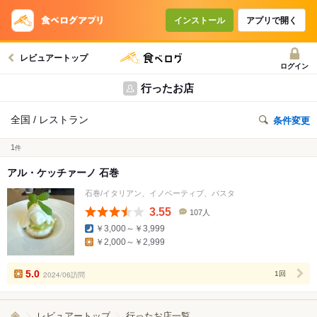
インストール
アプリで開く
レビュアートップ
ログイン
行ったお店
全国 / レストラン
条件変更
1
件
アル・ケッチァーノ 石巻
石巻/イタリアン、イノベーティブ、パスタ
3.55
107人
口
￥3,000～￥3,999
コ
￥2,000～￥2,999
ミ
人
数
5.0
2024/06訪問
1回
レビュアートップ
行ったお店一覧