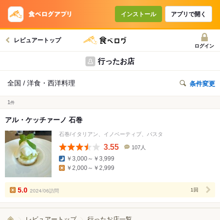
インストール
アプリで開く
レビュアートップ
ログイン
行ったお店
全国 / 洋食・西洋料理
条件変更
1
件
アル・ケッチァーノ 石巻
石巻/イタリアン、イノベーティブ、パスタ
3.55
107人
口
￥3,000～￥3,999
コ
￥2,000～￥2,999
ミ
人
数
5.0
2024/06訪問
1回
レビュアートップ
行ったお店一覧