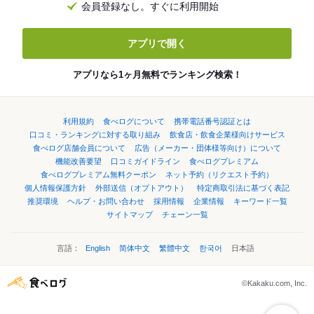
会員登録なし。すぐに利用開始
アプリで開く
アプリなら1ヶ月無料でランキング検索！
利用規約
食べログについて
携帯電話番号認証とは
口コミ・ランキングに対する取り組み
飲食店・飲食企業様向けサービス
食べログ店舗会員について
広告（メーカー・団体様等向け）について
機能改善要望
口コミガイドライン
食べログプレミアム
食べログプレミアム無料クーポン
ネット予約（リクエスト予約）
個人情報保護方針
外部送信（オプトアウト）
特定商取引法に基づく表記
推奨環境
ヘルプ・お問い合わせ
採用情報
企業情報
キーワード一覧
サイトマップ
チェーン一覧
言語：
English
简体中文
繁體中文
한국어
日本語
©Kakaku.com, Inc.