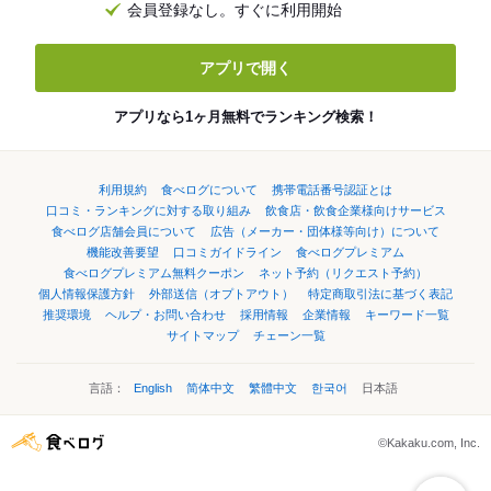
会員登録なし。すぐに利用開始
アプリで開く
アプリなら1ヶ月無料でランキング検索！
利用規約
食べログについて
携帯電話番号認証とは
口コミ・ランキングに対する取り組み
飲食店・飲食企業様向けサービス
食べログ店舗会員について
広告（メーカー・団体様等向け）について
機能改善要望
口コミガイドライン
食べログプレミアム
食べログプレミアム無料クーポン
ネット予約（リクエスト予約）
個人情報保護方針
外部送信（オプトアウト）
特定商取引法に基づく表記
推奨環境
ヘルプ・お問い合わせ
採用情報
企業情報
キーワード一覧
サイトマップ
チェーン一覧
言語：
English
简体中文
繁體中文
한국어
日本語
©Kakaku.com, Inc.