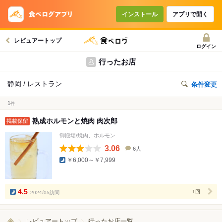
インストール
アプリで開く
レビュアートップ
ログイン
行ったお店
静岡 / レストラン
条件変更
1
件
熟成ホルモンと焼肉 肉次郎
掲載保留
御殿場/焼肉、ホルモン
3.06
6人
口
￥6,000～￥7,999
コ
ミ
人
数
4.5
2024/05訪問
1回
レビュアートップ
行ったお店一覧