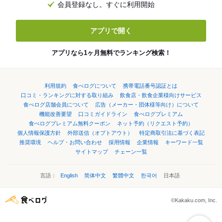
会員登録なし。すぐに利用開始
アプリで開く
アプリなら1ヶ月無料でランキング検索！
利用規約
食べログについて
携帯電話番号認証とは
口コミ・ランキングに対する取り組み
飲食店・飲食企業様向けサービス
食べログ店舗会員について
広告（メーカー・団体様等向け）について
機能改善要望
口コミガイドライン
食べログプレミアム
食べログプレミアム無料クーポン
ネット予約（リクエスト予約）
個人情報保護方針
外部送信（オプトアウト）
特定商取引法に基づく表記
推奨環境
ヘルプ・お問い合わせ
採用情報
企業情報
キーワード一覧
サイトマップ
チェーン一覧
言語：
English
简体中文
繁體中文
한국어
日本語
©Kakaku.com, Inc.