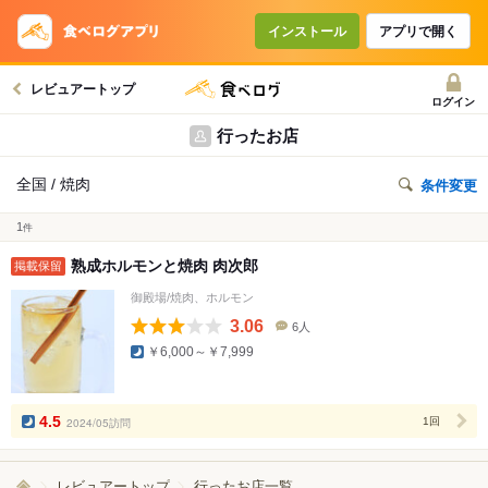
インストール
アプリで開く
レビュアートップ
ログイン
行ったお店
全国 / 焼肉
条件変更
1
件
熟成ホルモンと焼肉 肉次郎
掲載保留
御殿場/焼肉、ホルモン
3.06
6人
口
￥6,000～￥7,999
コ
ミ
人
数
4.5
2024/05訪問
1回
レビュアートップ
行ったお店一覧