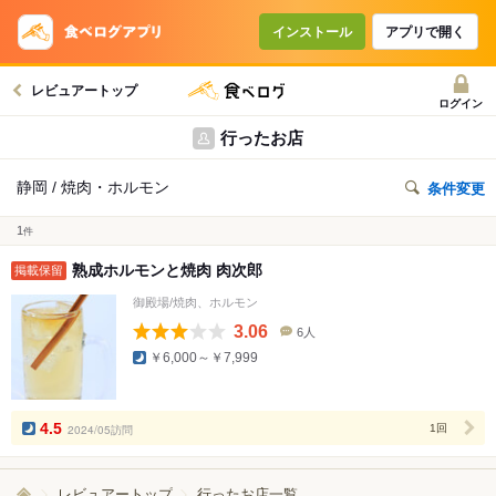
インストール
アプリで開く
レビュアートップ
ログイン
行ったお店
静岡 / 焼肉・ホルモン
条件変更
1
件
熟成ホルモンと焼肉 肉次郎
掲載保留
御殿場/焼肉、ホルモン
3.06
6人
口
￥6,000～￥7,999
コ
ミ
人
数
4.5
2024/05訪問
1回
レビュアートップ
行ったお店一覧