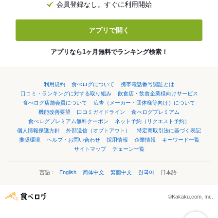
会員登録なし。すぐに利用開始
アプリで開く
アプリなら1ヶ月無料でランキング検索！
利用規約
食べログについて
携帯電話番号認証とは
口コミ・ランキングに対する取り組み
飲食店・飲食企業様向けサービス
食べログ店舗会員について
広告（メーカー・団体様等向け）について
機能改善要望
口コミガイドライン
食べログプレミアム
食べログプレミアム無料クーポン
ネット予約（リクエスト予約）
個人情報保護方針
外部送信（オプトアウト）
特定商取引法に基づく表記
推奨環境
ヘルプ・お問い合わせ
採用情報
企業情報
キーワード一覧
サイトマップ
チェーン一覧
言語：
English
简体中文
繁體中文
한국어
日本語
©Kakaku.com, Inc.