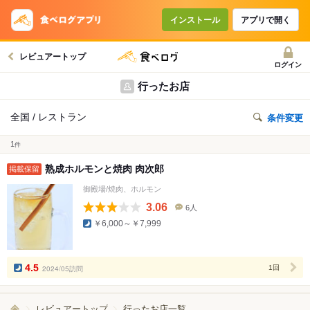
インストール
アプリで開く
レビュアートップ
ログイン
行ったお店
全国 / レストラン
条件変更
1
件
熟成ホルモンと焼肉 肉次郎
掲載保留
御殿場/焼肉、ホルモン
3.06
6人
口
￥6,000～￥7,999
コ
ミ
人
数
4.5
2024/05訪問
1回
レビュアートップ
行ったお店一覧