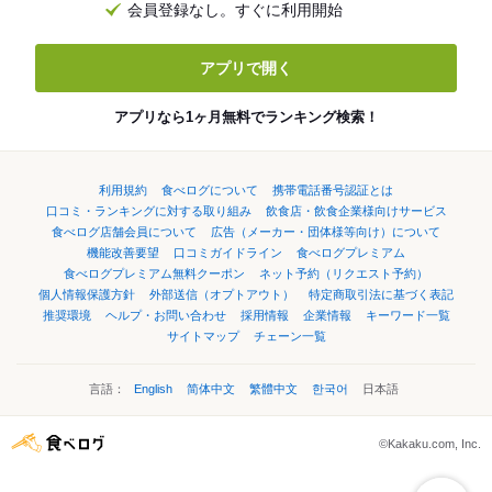
会員登録なし。すぐに利用開始
アプリで開く
アプリなら1ヶ月無料でランキング検索！
利用規約
食べログについて
携帯電話番号認証とは
口コミ・ランキングに対する取り組み
飲食店・飲食企業様向けサービス
食べログ店舗会員について
広告（メーカー・団体様等向け）について
機能改善要望
口コミガイドライン
食べログプレミアム
食べログプレミアム無料クーポン
ネット予約（リクエスト予約）
個人情報保護方針
外部送信（オプトアウト）
特定商取引法に基づく表記
推奨環境
ヘルプ・お問い合わせ
採用情報
企業情報
キーワード一覧
サイトマップ
チェーン一覧
言語：
English
简体中文
繁體中文
한국어
日本語
©Kakaku.com, Inc.