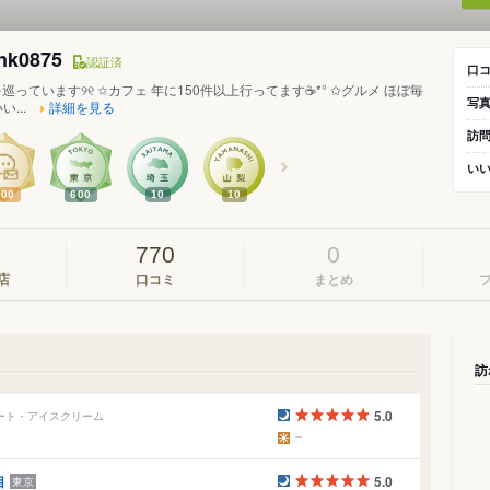
ink0875
認証済
口
っています୨୧ ✩カフェ 年に150件以上行ってます☕*° ✩グルメ ほぼ毎
写
い...
詳細を見る
訪
い
700
600
10
10
770
0
店
口コミ
まとめ
訪
5.0
ラート・アイスクリーム
目
5.0
東京