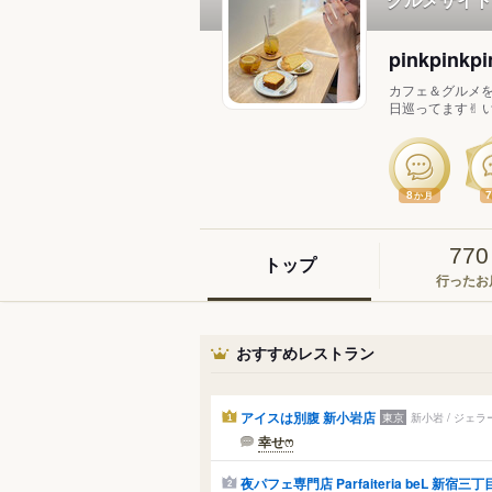
pinkpinkp
カフェ＆グルメを巡
日巡ってます✌︎ い
8
か月
770
トップ
行ったお
おすすめレストラン
アイスは別腹 新小岩店
東京
新小岩 / ジェ
1
幸せෆ‪‪
夜パフェ専門店 Parfaiteria beL 新宿三丁
2