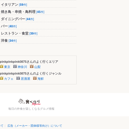
イタリアン
[
59
件]
焼き鳥・串焼・鳥料理
[
45
件]
ダイニングバー
[
44
件]
バー
[
40
件]
レストラン・食堂
[
39
件]
洋食
[
34
件]
pinkpinkpink0875さんのよく行くエリア
東京
神奈川
山梨
pinkpinkpink0875さんのよく行くジャンル
カフェ
居酒屋
海鮮
毎日の外食が楽しくなるグルメ情報
いて
|
広告（メーカー・団体様等向け）について