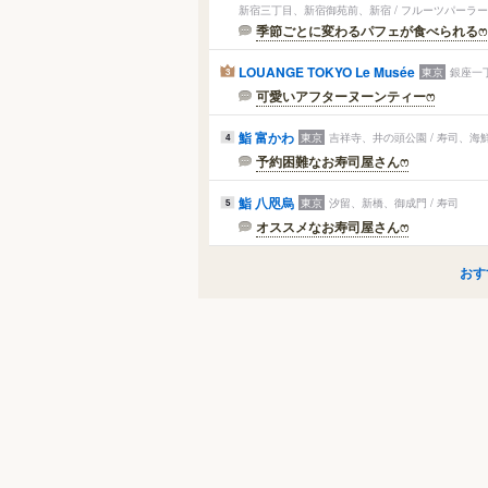
新宿三丁目、新宿御苑前、新宿 / フルーツパーラ
季節ごとに変わるパフェが食べられるෆ‪‪
LOUANGE TOKYO Le Musée
東京
銀座一
3
可愛いアフターヌーンティーෆ‪
鮨 富かわ
東京
吉祥寺、井の頭公園 / 寿司、海
4
予約困難なお寿司屋さんෆ‪
鮨 八咫烏
東京
汐留、新橋、御成門 / 寿司
5
オススメなお寿司屋さんෆ‪
おす