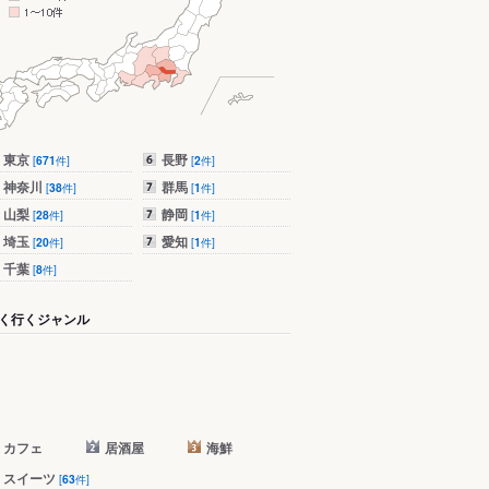
東京
長野
[
671
件]
[
2
件]
神奈川
群馬
[
38
件]
[
1
件]
山梨
静岡
[
28
件]
[
1
件]
埼玉
愛知
[
20
件]
[
1
件]
千葉
[
8
件]
く行くジャンル
カフェ
居酒屋
海鮮
スイーツ
[
63
件]