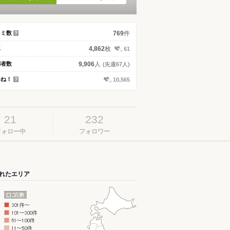
件
コミ数
769
？
枚
真
4,862
61
人
問者数
9,906
(先週67人)
いね！
10,565
？
21
232
フォロー中
フォロワー
れたエリア