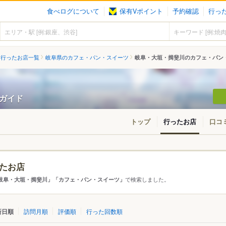
食べログについて
保有Vポイント
予約確認
行っ
行ったお店一覧
岐阜県のカフェ・パン・スイーツ
岐阜・大垣・揖斐川のカフェ・パン
ンガイド
トップ
行ったお店
口コ
たお店
アから探す
で検索しました。
岐阜・大垣・揖斐川」「カフェ・パン・スイーツ」
て
岐阜県
岐阜・大垣・揖斐川
新日順
訪問月順
評価順
行った回数順
市