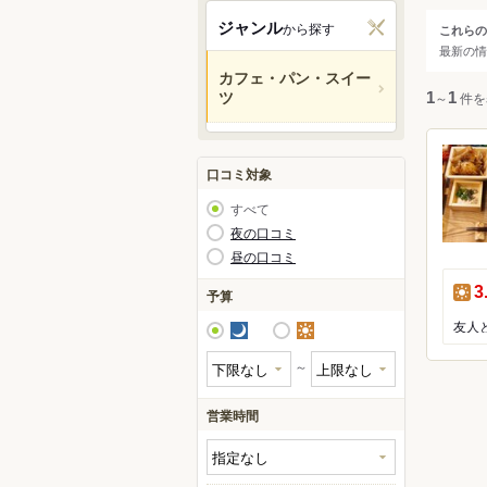
各務
ジャンル
から探す
これらの
ジャ
最新の情
海津
カフェ・パン・スイー
大垣
ツ
すべ
1
～
1
件を
本巣
揖斐
カフ
口コミ対象
スイ
すべて
パン
夜の口コミ
昼の口コミ
昼
3
予算
夜
昼
～
営業時間