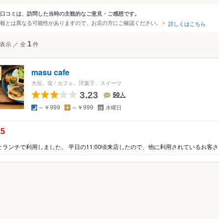
原・羽島
口コミは、訪問した当時の主観的なご意見・ご感想です。
ンルから探す
報とは異なる可能性がありますので、お店の方にご確認ください。
・養老・木曽三川
詳しくはこちら
・関ヶ原
て
カフェ・パン・スイーツ
表示
／
全
1
件
・谷汲・瑞穂
川町
ェ・喫茶店
masu cafe
ーツ
大垣、室
/
カフェ、洋菓子、スイーツ
3.23
・サンドイッチ
50
人
夜
昼
定
～￥999
～￥999
水曜日
休
日
の点数：
.5