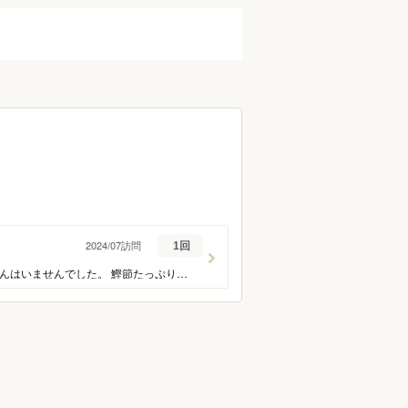
2024/07訪問
1回
友人とランチで利用しました。 平日の11:00頃来店したので、他に利用されているお客さんはいませんでした。 鰹節たっぷりのお茶漬けと小鉢がいろいろのランチセットを注文しましたが、リーズナブルで美味しかったです！ 駅から近いので利用しやすくおすすめです。