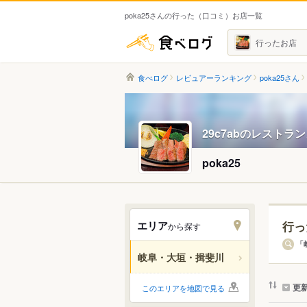
poka25さんの行った（口コミ）お店一覧
食べログ
行ったお店
食べログ
レビュアーランキング
poka25さん
29c7abのレストラ
poka25
エリア
行っ
から探す
エリ
「
岐阜・大垣・揖斐川
すべ
更
このエリアを地図で見る
岐阜