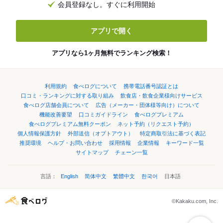
会員登録なし。すぐに利用開始
アプリで開く
アプリなら1ヶ月無料でランキング検索！
利用規約
食べログについて
携帯電話番号認証とは
口コミ・ランキングに対する取り組み
飲食店・飲食企業様向けサービス
食べログ店舗会員について
広告（メーカー・団体様等向け）について
機能改善要望
口コミガイドライン
食べログプレミアム
食べログプレミアム無料クーポン
ネット予約（リクエスト予約）
個人情報保護方針
外部送信（オプトアウト）
特定商取引法に基づく表記
推奨環境
ヘルプ・お問い合わせ
採用情報
企業情報
キーワード一覧
サイトマップ
チェーン一覧
言語：
English
简体中文
繁體中文
한국어
日本語
©Kakaku.com, Inc.