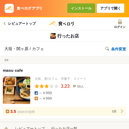
インストール
アプリで開く
レビュアートップ
ログイン
行ったお店
大垣・関ヶ原 / カフェ
条件変更
1
件
masu cafe
大垣、室/カフェ、洋菓子、スイーツ
3.23
50人
口
～￥999
コ
～￥999
ミ
人
数
3.5
2024/07訪問
1回
レビュアートップ
行ったお店一覧