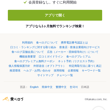
会員登録なし。すぐに利用開始
アプリで開く
アプリなら1ヶ月無料でランキング検索！
利用規約
食べログについて
携帯電話番号認証とは
口コミ・ランキングに対する取り組み
飲食店・飲食企業様向けサービス
食べログ店舗会員について
広告（メーカー・団体様等向け）について
機能改善要望
口コミガイドライン
食べログプレミアム
食べログプレミアム無料クーポン
ネット予約（リクエスト予約）
個人情報保護方針
外部送信（オプトアウト）
特定商取引法に基づく表記
推奨環境
ヘルプ・お問い合わせ
採用情報
企業情報
キーワード一覧
サイトマップ
チェーン一覧
言語：
English
简体中文
繁體中文
한국어
日本語
©Kakaku.com, Inc.