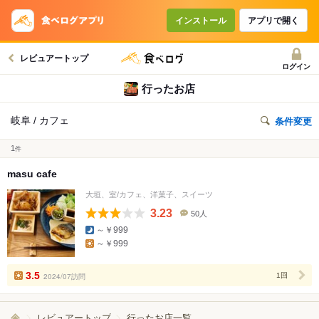
インストール
アプリで開く
レビュアートップ
ログイン
行ったお店
岐阜 / カフェ
条件変更
1
件
masu cafe
大垣、室/カフェ、洋菓子、スイーツ
3.23
50人
口
～￥999
コ
～￥999
ミ
人
数
3.5
2024/07訪問
1回
レビュアートップ
行ったお店一覧