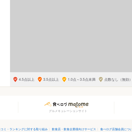
4.5点以上
3.5点以上
1.0点～3.5点未満
点数なし（無効
グルメキュレーションサイト
口コミ・ランキングに対する取り組み
|
飲食店・飲食企業様向けサービス
|
食べログ店舗会員につ