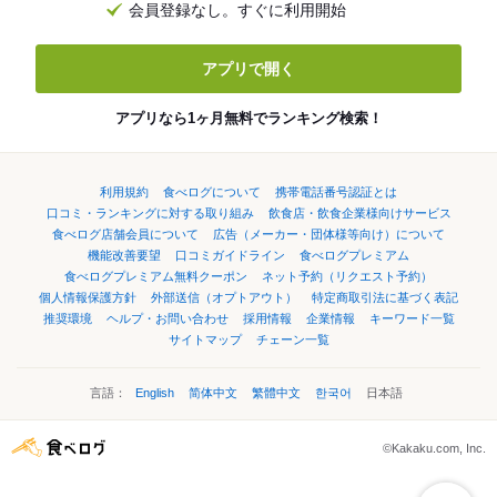
会員登録なし。すぐに利用開始
アプリで開く
アプリなら1ヶ月無料でランキング検索！
利用規約
食べログについて
携帯電話番号認証とは
口コミ・ランキングに対する取り組み
飲食店・飲食企業様向けサービス
食べログ店舗会員について
広告（メーカー・団体様等向け）について
機能改善要望
口コミガイドライン
食べログプレミアム
食べログプレミアム無料クーポン
ネット予約（リクエスト予約）
個人情報保護方針
外部送信（オプトアウト）
特定商取引法に基づく表記
推奨環境
ヘルプ・お問い合わせ
採用情報
企業情報
キーワード一覧
サイトマップ
チェーン一覧
言語：
English
简体中文
繁體中文
한국어
日本語
©Kakaku.com, Inc.