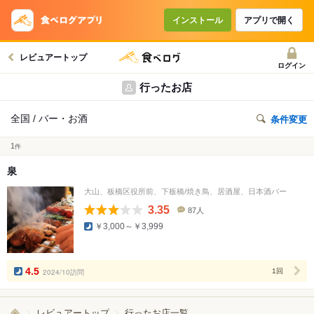
インストール
アプリで開く
レビュアートップ
ログイン
行ったお店
全国 / バー・お酒
条件変更
1
件
泉
大山、板橋区役所前、下板橋/焼き鳥、居酒屋、日本酒バー
3.35
87人
口
￥3,000～￥3,999
コ
ミ
人
数
4.5
2024/10訪問
1回
レビュアートップ
行ったお店一覧