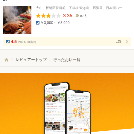
大山、板橋区役所前、下板橋/焼き鳥、居酒屋、日本酒バー
3.35
87人
口
￥3,000～￥3,999
コ
ミ
人
数
4.5
2024/10訪問
1回
レビュアートップ
行ったお店一覧