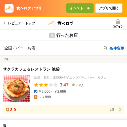
インストール
アプリで開く
レビュアートップ
ログイン
行ったお店
全国 / バー・お酒
条件変更
2
件
サクラカフェ＆レストラン 池袋
池袋、要町、北池袋/ダイニングバー、バー、カフェ
3.47
798人
口
￥2,000～￥2,999
コ
～￥999
ミ
人
数
3.0
1回
泉