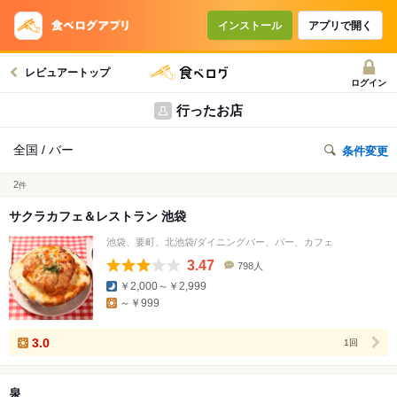
インストール
アプリで開く
レビュアートップ
ログイン
行ったお店
全国 / バー
条件変更
2
件
サクラカフェ＆レストラン 池袋
池袋、要町、北池袋/ダイニングバー、バー、カフェ
3.47
798人
口
￥2,000～￥2,999
コ
～￥999
ミ
人
数
3.0
1回
泉