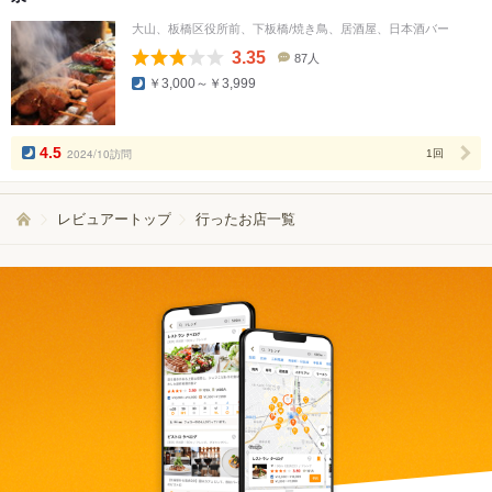
大山、板橋区役所前、下板橋/焼き鳥、居酒屋、日本酒バー
3.35
87人
口
￥3,000～￥3,999
コ
ミ
人
数
4.5
2024/10訪問
1回
レビュアートップ
行ったお店一覧